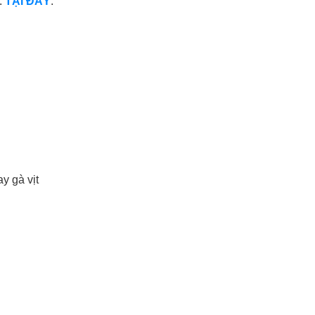
:
TẠI ĐÂY
.
y gà vịt