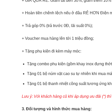
+ GIÁ QUÁ RẺ: Giảm tất đến 30%, giảm thêm 10% so
+ Hoàn tiền chênh lệch nếu ở đâu RẺ HƠN Điện 
+ Trả góp 0% (trả trước 0Đ, lãi suất 0%);
+ Voucher mua hàng lên tới 1 triệu đồng;
+ Tặng phụ kiện đi kèm máy móc:
Tặng combo phụ kiện (gồm khay inox đựng thớt chặ
Tặng 01 bộ núm vặt cao su tự nhiên khi mua má
Tặng 01 bộ thanh nhiệt công suất tương ứng k
Lưu ý: Với khách hàng cũ khi áp dụng ưu đãi (*) t
3. Đối tượng và hình thức mua hàng: