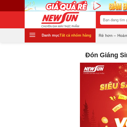
Skip
to
content
Tìm
kiếm:
Danh mục
Tất cả nhóm hàng
Rẻ hơn – Hoàn
Đón Giáng S