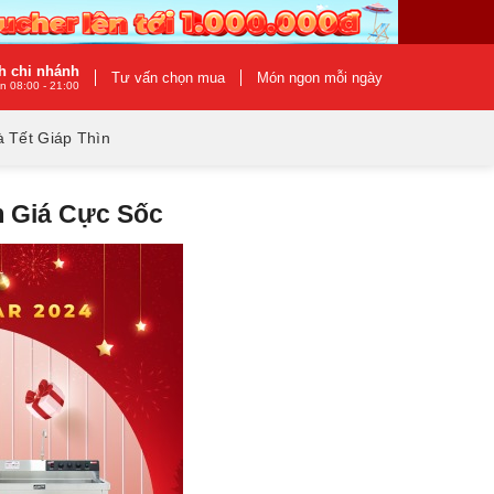
h chi nhánh
Tư vấn chọn mua
Món ngon mỗi ngày
n 08:00 - 21:00
 Tết Giáp Thìn
 Giá Cực Sốc