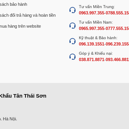
sách bảo hành
Tư vấn Miền Trung:
0963.997.355
0788.555.15
-
sách đổi trả hàng và hoàn tiền
Tư vấn Miền Nam:
ua hàng trên website
0965.997.355
0777.555.15
-
Kỹ thuật & Bảo hành:
096.139.1551
096.239.155
-
Góp ý & Khiếu nại:
038.871.8871
093.466.881
-
Khẩu Tân Thái Sơn
. Hà Nội.