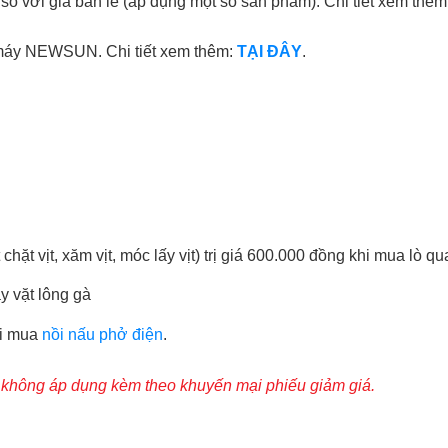
 với giá bán lẻ (áp dụng một số sản phẩm). Chi tiết xem thêm
máy NEWSUN. Chi tiết xem thêm:
TẠI ĐÂY
.
t vịt, xăm vịt, móc lấy vịt) trị giá 600.000 đồng khi mua lò qua
y vặt lông gà
hi mua
nồi nấu phở điện
.
hì không áp dụng kèm theo khuyến mại phiếu giảm giá.