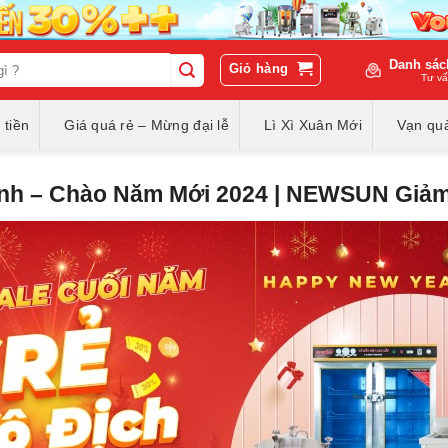
Danh sác
Giỏ hàng
Tư vấ
 tiền
Giá quá rẻ – Mừng đại lễ
Lì Xì Xuân Mới
Vạn quà
inh – Chào Năm Mới 2024 | NEWSUN Giảm