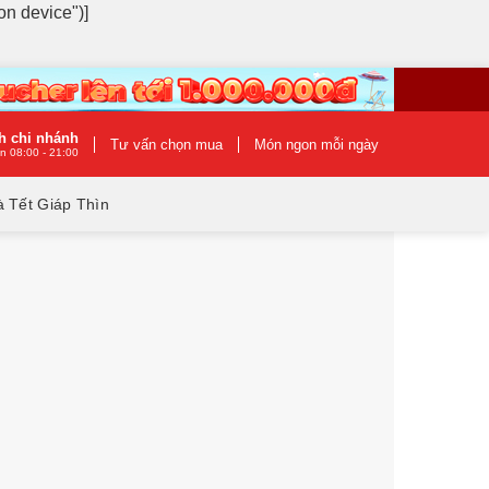
on device")]
h chi nhánh
Tư vấn chọn mua
Món ngon mỗi ngày
n 08:00 - 21:00
 Tết Giáp Thìn