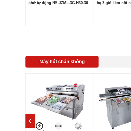
phở tự động NS-JZML-3G-H30-30
hạ 3 giỏ kèm nồi 
khay gia vị NS-DB-
Máy hút chân không