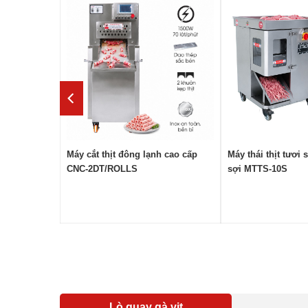
ng tải NS-
Máy cắt thịt đông lạnh cao cấp
Máy thái thịt tươi 
CNC-2DT/ROLLS
sợi MTTS-10S
Lò quay gà vịt