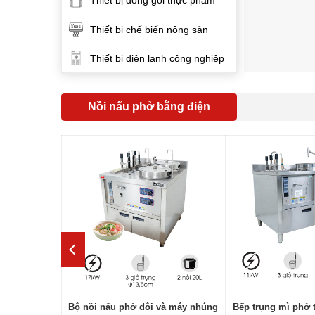
Thiết bị đóng gói thực phẩm
Thiết bị chế biến nông sản
Thiết bị điện lạnh công nghiệp
Nồi nấu phở bằng điện
0 lít (tủ
Bộ nồi nấu phở đôi và máy nhúng
Bếp trụng mì phở 