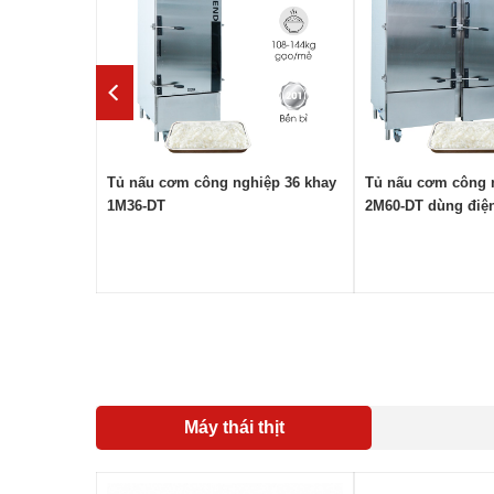
dùng điện
Tủ nấu cơm công nghiệp 36 khay
Tủ nấu cơm công 
ẻ)
1M36-DT
2M60-DT dùng điệ
Máy thái thịt