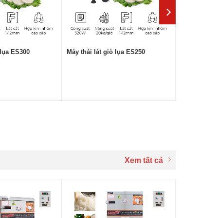
 lụa ES300
Máy thái lát giò lụa ES250
Xem tất cả