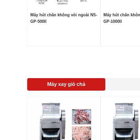
át da HVT-
Máy hút chân không vòi ngoài NS-
Máy hút chân khôn
GP-500II
GP-1000II
Máy xay giò chả