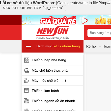
Lỗi cơ sở dữ liệu WordPress:
[Can't create/write to file '/tm
SHOW FULL COLUMNS FROM `wp_options`
Skip
to
content
Tìm
kiếm:
Danh mục
Tất cả nhóm hàng
Rẻ hơn – Hoàn
Thiết bị bếp nhà hàng
Máy chế biến thực phẩm
Máy móc chế biến thịt
Thiết bị làm bánh
Thiết bị ngành đồ ăn nhanh