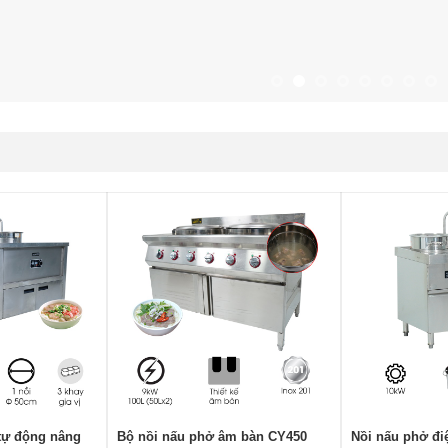
tự động nâng
Bộ nồi nấu phở âm bàn CY450
Nồi nấu phở điện