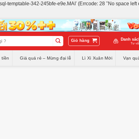
p/#sql-temptable-342-245bfe-e9e.MAI' (Errcode: 28 "No space left 
Danh sác
Giỏ hàng
Tư vấ
 tiền
Giá quá rẻ – Mừng đại lễ
Lì Xì Xuân Mới
Vạn quà