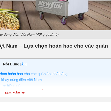
y dùng điện Việt Nam (40kg gạo/mẻ)
iệt Nam – Lựa chọn hoàn hảo cho các quán
Nội Dung
[
Ẩn
]
chọn hoàn hảo cho các quán ăn, nhà hàng
0 khay dùng điện Việt Nam
 cực hiệu quả
rời đa tính năng
Xem thêm
 phẩm nhanh chóng
p nước tự động
g chục năm