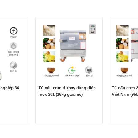
iết nhỏ nhất
ng điện Việt Nam
am chính hãng tại NEWSUN
 đồng đều? Tốn nhiều thời gian, công sức mà chỉ có thể nấu
ấu hấp không đảm bảo an toàn vệ sinh thực phẩm?
ên thì đã đến lúc sắm ngay một chiếc tủ nấu cơm đa năng cho
10 khay dùng điện Việt Nam, các bạn sẽ nhận được những lợi
g, giữ trọn dưỡng chất.
nghiệp 36
Tủ nấu cơm 4 khay dùng điện
Tủ nấu cơm 2
inox 201 (16kg gạo/mẻ)
Việt Nam (96
thao tác.
nh hoạt.
ong quá trình sử dụng.
thực phẩm.