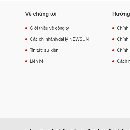
Ngoài công dụng chính dùng để nấu cơm, chiếc
nấu xôi, hấp giò chả, hấp gà vịt, hấp rau củ, hấp
Về chúng tôi
Hướng 
Giới thiệu về công ty
Chính 
Các chi nhánh/đại lý NEWSUN
Chính 
Tin tức sự kiện
Chính 
Liên hệ
Cách m
Năng 