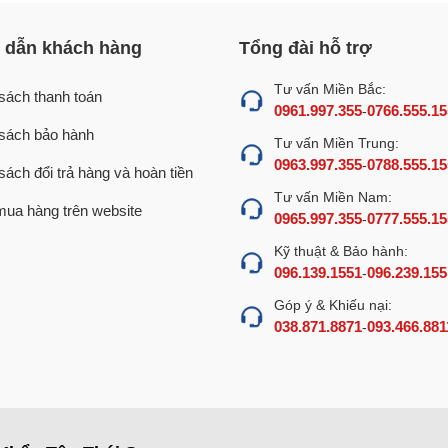
 tủ này còn được sử dụng để nấu hấp nhiều loại thực phẩm nh
 các loại bánh,.. với các mức năng suất:
dẫn khách hàng
Tổng đài hỗ trợ
Tư vấn Miền Bắc:
sách thanh toán
0961.997.355
0766.555.15
-
sách bảo hành
Tư vấn Miền Trung:
0963.997.355
0788.555.15
-
sách đổi trả hàng và hoàn tiền
Tư vấn Miền Nam:
ua hàng trên website
0965.997.355
0777.555.15
-
Kỹ thuật & Bảo hành:
096.139.1551
096.239.155
-
Góp ý & Khiếu nại:
038.871.8871
093.466.881
-
suất tủ nấu cơm 10 khay