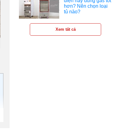
điện hay dùng gas tốt
hơn? Nên chọn loại
tủ nào?
Xem tất cả