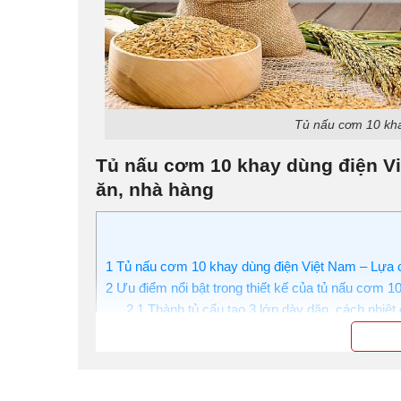
Tủ nấu cơm 10 kha
Tủ nấu cơm 10 khay dùng điện V
ăn, nhà hàng
1
Tủ nấu cơm 10 khay dùng điện Việt Nam – Lựa 
2
Ưu điểm nổi bật trong thiết kế của tủ nấu cơm 1
2.1
Thành tủ cấu tạo 3 lớp dày dặn, cách nhiệt
2.2
Sử dụng an toàn, tiện lợi với hệ điều khiển 
2.3
Thanh nhiệt chất lượng cao, nấu hấp thực
2.4
Kiểm soát mực nước dễ dàng với phao cấ
2.5
Chất liệu inox cao cấp, độ bền lên tới hàn