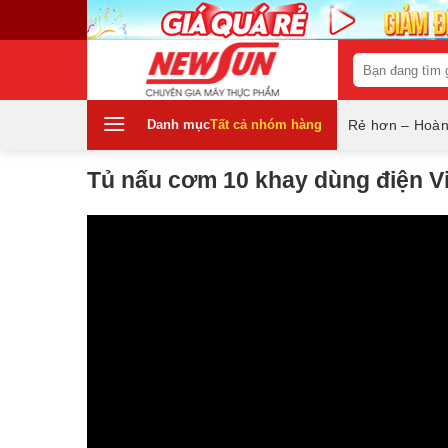
Skip
to
content
Tìm
kiếm:
Danh mục
Tất cả nhóm hàng
Rẻ hơn – Hoàn
Tủ nấu cơm 10 khay dùng điện V