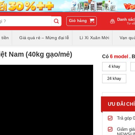
Danh sác
Giỏ hàng
Tư vấ
 tiền
Giá quá rẻ – Mừng đại lễ
Lì Xì Xuân Mới
Vạn quà
iệt Nam (40kg gạo/mẻ)
Có
6 model
. 
4 khay
24 khay
ƯU ĐÃI CH
Trả góp 
Giảm giá
NEWSU