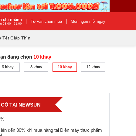
h chi nhánh
Tư vấn chọn mua
Món ngon mỗi ngày
n 08:00 - 21:00
 Tết Giáp Thìn
Bạn đang chọn
10 khay
6 khay
8 khay
10 khay
12 khay
Ỉ CÓ TẠI NEWSUN
0%
 lên đến 30% khi mua hàng tại Điện máy thực phẩm
N