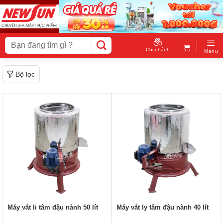
Skip
to
content
Tìm
kiếm:
Chi nhánh
Menu
Bộ lọc
Máy vắt li tâm đậu nành 50 lít
Máy vắt ly tâm đậu nành 40 lít