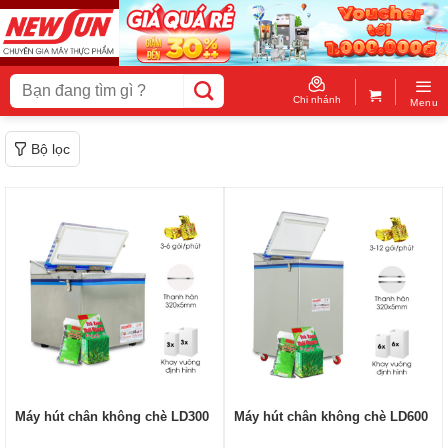
Skip
to
content
Tìm
kiếm:
Chi nhánh
Menu
Bộ lọc
Máy hút chân không chè LD300
Máy hút chân không chè LD600