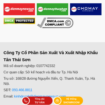
Công Ty Cổ Phần Sản Xuất Và Xuất Nhập Khẩu
Tân Thái Sơn
Mã số doanh nghiệp: 0107742332
Cơ quan cấp: Sở kế hoạch và đầu tư Tp. Hà Nội
Trụ sở: 168/28 đường Nguyễn Xiển, Q. Thanh Xuân, Tp. Hà
Nội.
SĐT:
093.466.8811
Email:
kinhdoanh@dienmaynewsun.com
Tổng đài
Hệ thống
TƯ VẤN
SHOWROOM