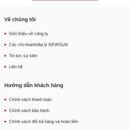
thịt với sản lượng lớn. Các loại máy xay được trang bị
động cơ công suất lớn để có thể xay thịt nhanh chóng và
hoạt động liên tục mà không xảy ra hỏng hóc, trục trặc.
Về chúng tôi
Đặc biệt, máy không chỉ xay được thịt mà còn có thể điều
Giới thiệu về công ty
chỉnh được kích thước của thịt khi xay ra. Sản phẩm rất
Các chi nhánh/đại lý NEWSUN
phù hợp cho các siêu thị, cửa hàng bán thịt, cơ sở chế
biến thịt, cơ sở sản xuất xúc xích, lạp xưởng, pate, giò
Tin tức sự kiện
chả,…
Liên hệ
Hướng dẫn khách hàng
Chính sách thanh toán
Chính sách bảo hành
Chính sách đổi trả hàng và hoàn tiền