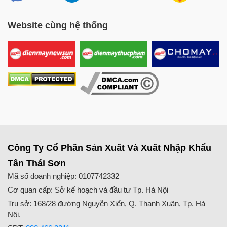
Máy
xay thịt
4.600.000
Website cùng hệ thống
cao
6-
220V/50Hz
750
120
-
cấp
8mm
4.650.000
RC-
12S
Máy
xay
6mm
đùn
220V/50Hz
2200
60-80
hoặc
6.500.000
Việt
8mm
Nam
2,2kW
Công Ty Cổ Phần Sản Xuất Và Xuất Nhập Khẩu
Máy
Tân Thái Sơn
xay
Mã số doanh nghiệp: 0107742332
đùn
6mm
100-
Cơ quan cấp: Sở kế hoạch và đầu tư Tp. Hà Nội
thịt
220V/50Hz
3000
hoặc
6.800.000
120
Việt
8mm
Trụ sở: 168/28 đường Nguyễn Xiển, Q. Thanh Xuân, Tp. Hà
Nam
Nội.
3kW