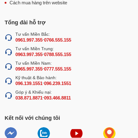
Cách mua hàng trên website
Tổng đài hỗ trợ
Nguyên lý hoạt động của máy xay thịt công nghiệp
Tư vấn Miền Bắc:
Nguyên lý hoạt động của máy rất đơn giản với 2 tính
-
0961.997.355
0766.555.155
năng chính là xay nát và đùn thịt. Khi được cấp điện,
Tư vấn Miền Trung:
-
0963.997.355
0788.555.155
motor của máy sẽ quay, thịt từ khay đi xuống hệ thống
nghiền và xay thịt. Tại đây, thịt sẽ được nghiền nát và xay
Tư vấn Miền Nam:
-
0965.997.355
0777.555.155
đùn ra ngoài ở bộ phận mặt sàng. Do đó, ngoài cái tên
Kỹ thuật & Bảo hành:
máy xay thịt thì thiết bị còn được gọi là máy đùn thịt.
-
096.139.1551
096.239.1551
Góp ý & Khiếu nại:
Bảng giá máy xay thịt công nghiệp
-
038.871.8871
093.466.8811
NEWSUN mới nhất
Năng
Kết nối với chúng tôi
Sản
Công suất
Mặt
Giá bán
Điện áp
suất
phẩm
(W)
sàng
(VNĐ)
(kg/h)