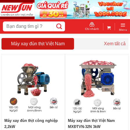
Skip
to
content
Tìm
kiếm:
Chi nhánh
Menu
Máy xay đùn thịt Việt Nam
Xem tất cả
Máy xay đùn thịt công nghiệp
Máy xay đùn thịt Việt Nam
2,2kW
MXĐTVN-32N 3kW