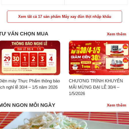
Xem tất cả 17 sản phẩm Máy xay đùn thịt nhập khẩu
TƯ VẤN CHỌN MUA
Xem thêm
Điện máy Thực Phẩm thông báo
CHƯƠNG TRÌNH KHUYẾN
lịch nghỉ lễ 30/4 – 1/5 năm 2026
MÃI MỪNG ĐẠI LỄ 30/4 –
1/5/2026
MÓN NGON MỖI NGÀY
Xem thêm