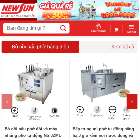
Skip
to
content
Tìm
kiếm:
Chi nhánh
Menu
Bộ nồi nấu phở bằng điện
Xem tất cả
‹
›
Bộ nồi nấu phở đôi và máy
Bếp trụng mì phở tự động nâng
nhúng phở tự động NS-JZML-
hạ 3 giỏ kèm nồi nước dùng và