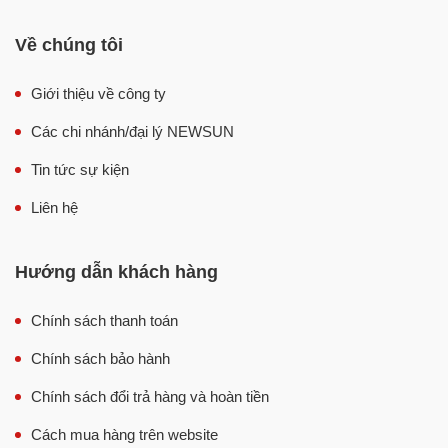
Về chúng tôi
Giới thiệu về công ty
Các chi nhánh/đại lý NEWSUN
Nồi nấu phở NEWSUN
Tin tức sự kiện
Liên hệ
Giới thiệu nồi nấu phở bằng điện
Với xu thế nấu phở sạch như hiện nay, nồi nấu phở bằng
Hướng dẫn khách hàng
điện ngày càng được ưa chuộng trong các quán phở lớn
nhỏ và dần thay thế cho cách nấu thủ công truyền thống.
Chính sách thanh toán
Nồi được thiết kế tối ưu cho khả năng nấu nước dùng
thơm ngon, sạch sẽ, đồng thời giúp người dùng tiết kiệm
Chính sách bảo hành
tối đa công sức, thời gian và chi phí.
Chính sách đổi trả hàng và hoàn tiền
Bảng giá nồi nấu phở điện chính hãng
Cách mua hàng trên website