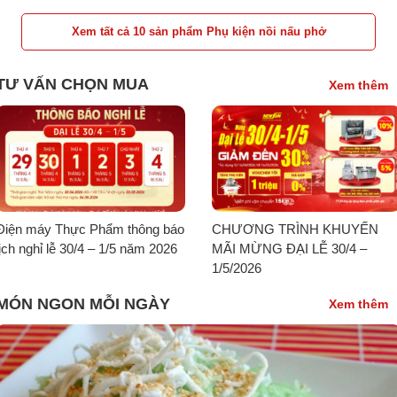
Xem tất cả 10 sản phẩm Phụ kiện nồi nấu phở
TƯ VẤN CHỌN MUA
Xem thêm
Điện máy Thực Phẩm thông báo
CHƯƠNG TRÌNH KHUYẾN
lịch nghỉ lễ 30/4 – 1/5 năm 2026
MÃI MỪNG ĐẠI LỄ 30/4 –
1/5/2026
MÓN NGON MỖI NGÀY
Xem thêm