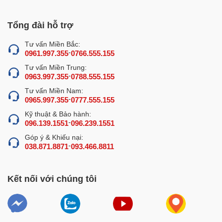
NEWSUN
Nồi nấu phở bằng điện giá bao nhiêu là câu hỏi được
Tổng đài hỗ trợ
nhiều khách hàng quan tâm nhất khi có nhu cầu mua sản
Tư vấn Miền Bắc:
phẩm này. Chính vì vậy,
NEWSUN
sẽ báo giá đầy đủ các
-
0961.997.355
0766.555.155
mẫu nồi nấu phở có sẵn tại
Điện máy thực phẩm
Tư vấn Miền Trung:
-
0963.997.355
0788.555.155
NEWSUN
hiện nay:
Tư vấn Miền Nam:
-
0965.997.355
0777.555.155
BẢNG GIÁ NỒI NẤU PHỞ TỦ ĐIỆN RỜI VIỆT NAM
Kỹ thuật & Bảo hành:
-
096.139.1551
096.239.1551
Loại nồi nấu phở tủ điện
Công suất
Giá bán (VNĐ)
Góp ý & Khiếu nại:
rời
(kW)
-
038.871.8871
093.466.8811
Nồi nấu phở Việt Nam 20 lít
4
3.000.000
(tủ điện rời)
Kết nối với chúng tôi
Nồi nấu phở Việt Nam 30 lít
4
3.300.000
(tủ điện rời)
Nồi nấu phở Việt Nam 40 lít
4
4.000.000