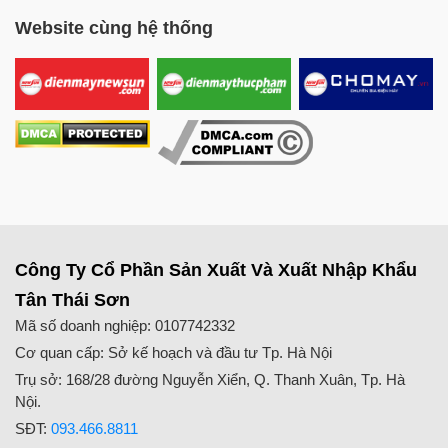
(tủ điện rời)
Website cùng hệ thống
Nồi nấu phở Việt Nam 50 lít
4
4.500.000
(tủ điện rời)
Nồi nấu phở Việt Nam 60 lít
4
5.000.000
(tủ điện rời)
Nồi nấu phở Việt Nam 80 lít
6
5.500.000
(tủ điện rời)
Nồi nấu phở Việt Nam 100 lít
6
6.500.000
(tủ điện rời)
Nồi nấu phở Việt Nam 120 lít
Công Ty Cổ Phần Sản Xuất Và Xuất Nhập Khẩu
6
7.500.000
(tủ điện rời)
Tân Thái Sơn
Nồi nấu phở Việt Nam 150 lít
Mã số doanh nghiệp: 0107742332
9
8.500.000
(tủ điện rời)
Cơ quan cấp: Sở kế hoạch và đầu tư Tp. Hà Nội
Nồi nấu phở Việt Nam 200 lít
Trụ sở: 168/28 đường Nguyễn Xiển, Q. Thanh Xuân, Tp. Hà
12
9.800.000
Nội.
(tủ điện rời)
SĐT:
093.466.8811
Nồi nấu phở Việt Nam 250 lít
12
11.500.000