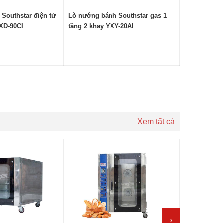
Southstar điện tử
Lò nướng bánh Southstar gas 1
Lò nướng bá
YXD-90CI
tầng 2 khay YXY-20AI
tầng 4 khay
Xem tất cả
›