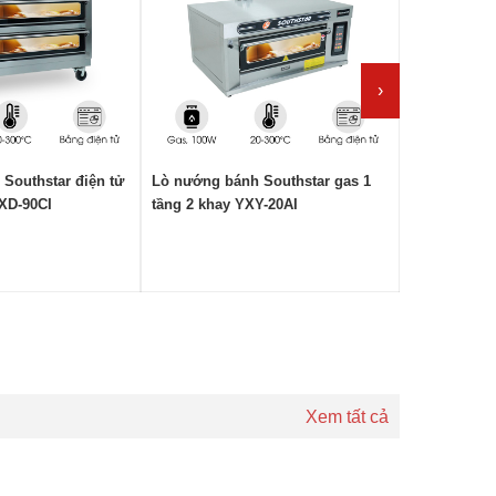
›
Southstar điện tử
Lò nướng bánh Southstar gas 1
Lò nướng bá
YXD-90CI
tầng 2 khay YXY-20AI
tầng 4 khay
Xem tất cả