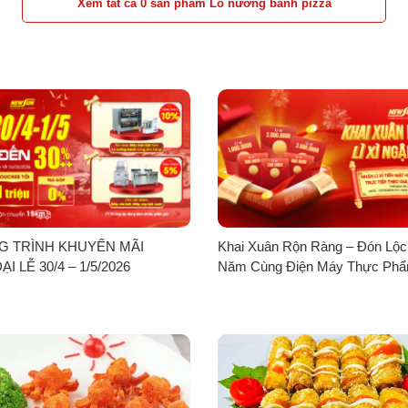
Xem tất cả 0 sản phẩm Lò nướng bánh pizza
 TRÌNH KHUYẾN MÃI
Khai Xuân Rộn Ràng – Đón Lộ
 LỄ 30/4 – 1/5/2026
Năm Cùng Điện Máy Thực Ph