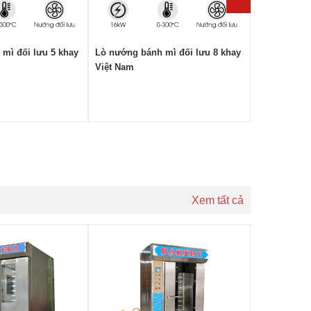
mì đối lưu 5 khay
Lò nướng bánh mì đối lưu 8 khay
Lò nướng bá
Việt Nam
khay Việt N
Xem tất cả