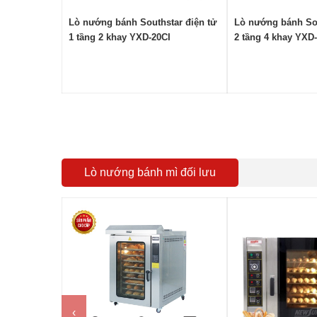
Lò nướng bánh Southstar điện tử
Lò nướng bánh Sou
1 tầng 2 khay YXD-20CI
2 tầng 4 khay YXD
Lò nướng bánh mì đối lưu
‹