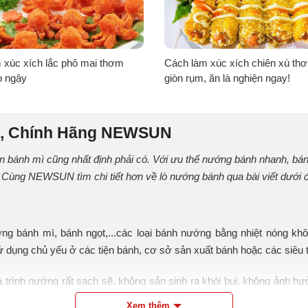
 xúc xích lắc phô mai thơm
Cách làm xúc xích chiên xù th
o ngậy
giòn rụm, ăn là nghiện ngay!
g, Chính Hãng NEWSUN
n bánh mì cũng nhất định phải có. Với ưu thế nướng bánh nhanh, bánh c
ũ. Cùng
NEWSUN
tìm chi tiết hơn về lò nướng bánh qua bài viết dưới 
 bánh mì, bánh ngọt,...các loại bánh nướng bằng nhiệt nóng khô nó
ụng chủ yếu ở các tiện bánh, cơ sở sản xuất bánh hoặc các siêu th
á trình nướng rất sạch sẽ, không sản sinh ra khói bụi, không ảnh 
h.
Xem thêm