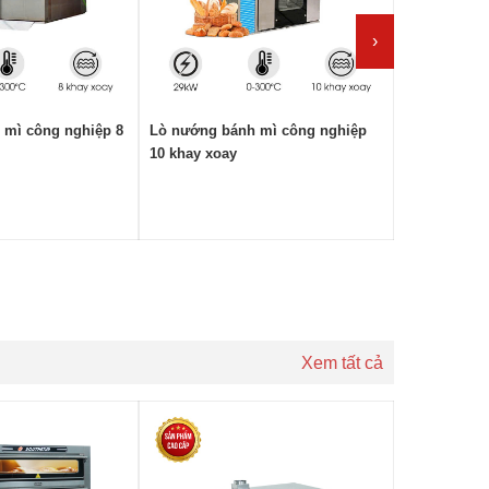
›
 mì công nghiệp 8
Lò nướng bánh mì công nghiệp
Lò nướng b
10 khay xoay
12 khay xoa
Xem tất cả