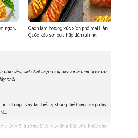
ơm ngon,
Cách làm hotdog xúc xích phô mai Hàn
Quốc kéo sợi cực hấp dẫn tại nhà!
hín đều, đạt chất lượng tốt, đây sẽ là thiết bị tối ưu
đây nhé!
i chung. Đây là thiết bị không thể thiếu trong dây
ị,...
hưởng tới môi trường. Điều này đảm bảo sức khỏe cho