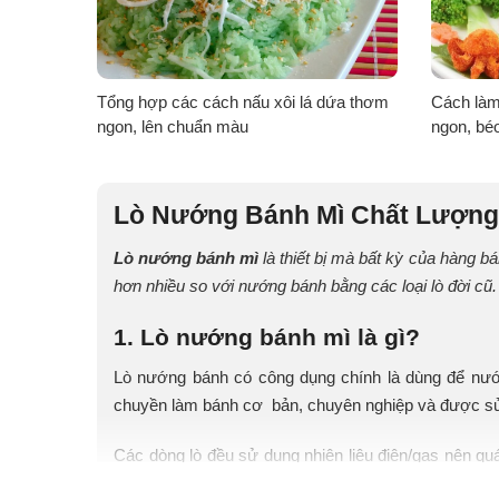
 nhà cực
Tổng hợp các cách nấu xôi lá dứa thơm
Cách làm
ngon, lên chuẩn màu
ngon, bé
Lò Nướng Bánh Mì Chất Lượn
Lò nướng bánh mì
là thiết bị mà bất kỳ của hàng bá
hơn nhiều so với nướng bánh bằng các loại lò đời c
1. Lò nướng bánh mì là gì?
Lò nướng bánh có công dụng chính là dùng để nướng
chuyền làm bánh cơ bản, chuyên nghiệp và được sử d
Các dòng lò đều sử dụng nhiên liệu điện/gas nên qu
cả người sử dụng lò và khách hàng thưởng thức bán