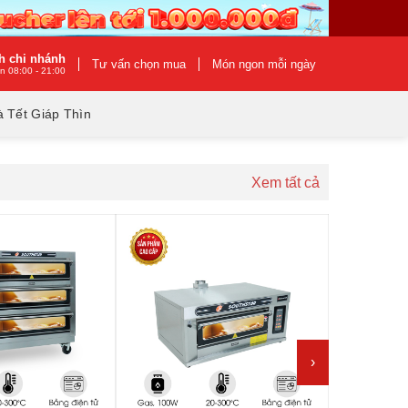
h chi nhánh
Tư vấn chọn mua
Món ngon mỗi ngày
n 08:00 - 21:00
 Tết Giáp Thìn
Xem tất cả
›