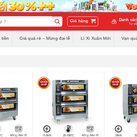
Danh sác
Giỏ hàng
Tư vấ
 tiền
Giá quá rẻ – Mừng đại lễ
Lì Xì Xuân Mới
Vạn quà