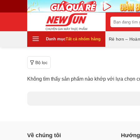
Skip
to
content
Tìm
kiếm:
Danh mục
Tất cả nhóm hàng
Rẻ hơn – Hoàn
Bộ lọc
Không tìm thấy sản phẩm nào khớp với lựa chọn c
Về chúng tôi
Hướng 