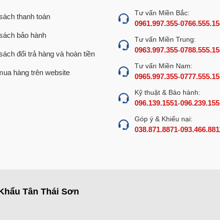
Tư vấn Miền Bắc:
sách thanh toán
0961.997.355
0766.555.15
-
sách bảo hành
Tư vấn Miền Trung:
0963.997.355
0788.555.15
-
sách đổi trả hàng và hoàn tiền
Tư vấn Miền Nam:
ua hàng trên website
0965.997.355
0777.555.15
-
Kỹ thuật & Bảo hành:
096.139.1551
096.239.155
-
Góp ý & Khiếu nại:
038.871.8871
093.466.881
-
Khẩu Tân Thái Sơn