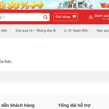
Danh sác
Giỏ hàng
Tư vấ
 tiền
Giá quá rẻ – Mừng đại lễ
Lì Xì Xuân Mới
Vạn quà
ủa bạn.
dẫn khách hàng
Tổng đài hỗ trợ