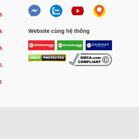
5
Website cùng hệ thống
5
5
1
1