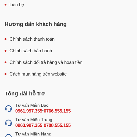
Liên hệ
Giảm nhân công vận hành: Chỉ cần người đứng máy,
phù hợp với cơ sở cần xử lý thịt số lượng lớn mỗi
ngày.
Hướng dẫn khách hàng
Lát cắt đều đẹp: Độ dày lát cắt có thể điều chỉnh theo
nhu cầu, giúp thành phẩm đồng đều và chuyên nghiệp
Chính sách thanh toán
hơn.
Chính sách bảo hành
Hạn chế hao hụt nguyên liệu: Đường cắt ổn định giúp
Chính sách đổi trả hàng và hoàn tiền
thịt ít bị vụn nát, giữ form tốt sau khi thái.
Đảm bảo vệ sinh thực phẩm: Các bộ phận tiếp xúc với
Cách mua hàng trên website
nguyên liệu dễ vệ sinh, phù hợp với môi trường chế
biến chuyên nghiệp.
Tổng đài hỗ trợ
Ứng dụng linh hoạt: Có thể dùng để cắt thái thịt đông
lạnh, thịt chín đông lạnh, giò chả, giăm bông, sụn
Tư vấn Miền Bắc:
-
0961.997.355
0766.555.155
mềm,…
Tư vấn Miền Trung:
-
0963.997.355
0788.555.155
Tư vấn Miền Nam: