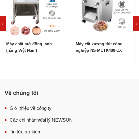
4
Điện máy Thực phẩm – Địa chỉ phân phối máy cắt thịt
đông lạnh cao cấp NS-CNC-6DT/ROLLS chính hãng
Với các cơ sở thường xuyên xử lý thịt đông lạnh số
lượng lớn, việc cắt thái thủ công không chỉ mất nhiều thời
gian mà còn phụ thuộc nhiều vào tay nghề nhân công.
Máy chặt mỡ đông lạnh
Máy cắt xương thịt công
Thành phẩm dễ bị lệch độ dày, không đều lát và khó đảm
(hàng Việt Nam)
nghiệp NS-MCTK400-CX
bảo năng suất khi đơn hàng tăng cao.
Máy cắt thịt đông lạnh
cao cấp CNC-6DT/ROLLS giúp tự
động hóa công đoạn cắt thái, hỗ trợ xử lý nhiều khối thịt
cùng lúc, cho lát cắt đều đẹp và nâng cao hiệu quả sơ
chế. Đây là giải pháp phù hợp cho xưởng chế biến thực
Về chúng tôi
phẩm, bếp công nghiệp, nhà hàng, siêu thị và các đơn vị
kinh doanh thịt đông lạnh quy mô lớn. Những lợi ích nổi
Giới thiệu về công ty
bật của máy gồm:
Các chi nhánh/đại lý NEWSUN
Tiết kiệm thời gian sơ chế: Máy cắt thái tự động, giúp
Tin tức sự kiện
xử lý thịt nhanh hơn so với phương pháp thủ công.