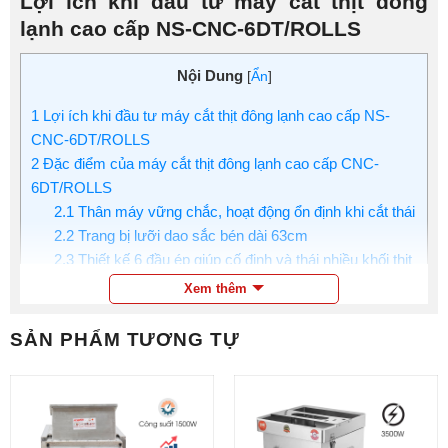
Lợi ích khi đầu tư máy cắt thịt đông
lạnh cao cấp NS-CNC-6DT/ROLLS
Nội Dung
[
Ẩn
]
1
Lợi ích khi đầu tư máy cắt thịt đông lạnh cao cấp NS-
CNC-6DT/ROLLS
2
Đặc điểm của máy cắt thịt đông lạnh cao cấp CNC-
6DT/ROLLS
2.1
Thân máy vững chắc, hoạt động ổn định khi cắt thái
2.2
Trang bị lưỡi dao sắc bén dài 63cm
2.3
Thiết kế 6 đầu ép giúp cố định và thái nhiều khối thịt
2.4
Động cơ khỏe 4000W, vận hành ổn định khi thái thịt
Xem thêm
liên tục
2.5
Bảng điều khiển CNC cảm ứng, cài đặt nhanh và dễ
SẢN PHẨM TƯƠNG TỰ
thao tác
2.6
Chất liệu cao cấp và an toàn khi tiếp xúc thực phẩm
3
Hướng dẫn sử dụng máy cắt thịt đông lạnh cao cấp
CNC-6DT/ROLLS