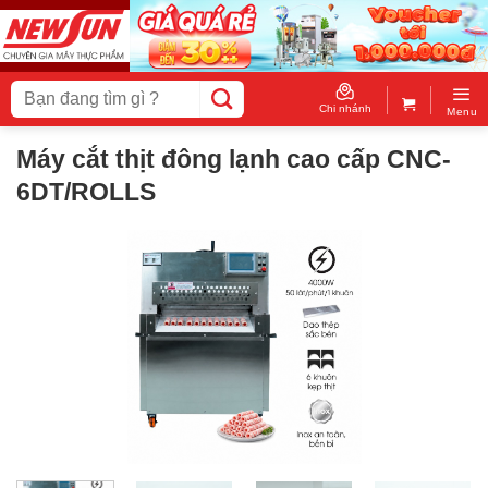
Skip
to
content
Tìm
kiếm:
Chi nhánh
Menu
Máy cắt thịt đông lạnh cao cấp CNC-
6DT/ROLLS