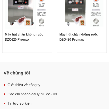
3
Dienmaythucpham.com – Địa chỉ mua máy hút chân
không chà bông ruốc DZQ520 Promax chính hãng
Máy hút chân không ruốc
Máy hút chân không ruốc
DZQ620 Promax
DZQ420 Promax
Về chúng tôi
Giới thiệu về công ty
Các chi nhánh/đại lý NEWSUN
Tin tức sự kiện