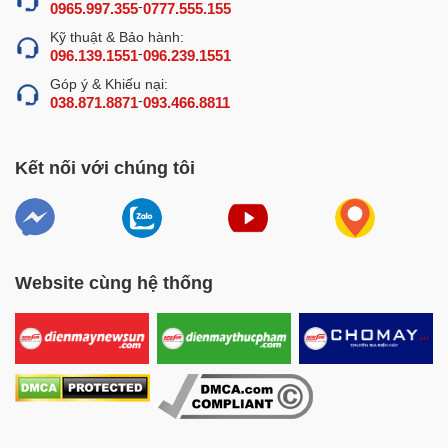
-
0965.997.355
0777.555.155
động ổn định trong thời gian dài mà không lo bị hư hỏng
hay xuống cấp.
Kỹ thuật & Bảo hành:
-
096.139.1551
096.239.1551
Góp ý & Khiếu nại:
-
038.871.8871
093.466.8811
Kết nối với chúng tôi
Website cùng hệ thống
Thiết kế nhỏ gọn, chất liệu cao cấp
Thanh hàn chuẩn – Khoang hút ruộng, tiết
kiệm thời gian
Máy được trang bị 2 thanh hàn đối xứng, mỗi thanh dài
52cm, cách nhau 44cm, giúp đóng gói cùng lúc 4 túi
20×30cm hoặc 2 túi 25×35cm – cực kỳ tiện lợi cho các cơ