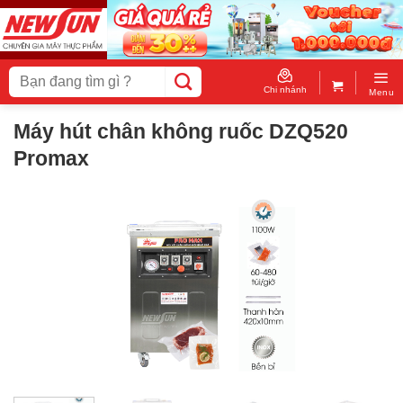
Skip
to
content
Tìm
kiếm:
Chi nhánh
Menu
Máy hút chân không ruốc DZQ520
Promax