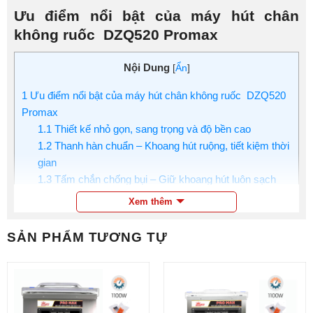
Ưu điểm nổi bật của máy hút chân
không ruốc DZQ520 Promax
Nội Dung
[
Ẩn
]
1
Ưu điểm nổi bật của máy hút chân không ruốc DZQ520
Promax
1.1
Thiết kế nhỏ gọn, sang trọng và độ bền cao
1.2
Thanh hàn chuẩn – Khoang hút ruộng, tiết kiệm thời
gian
1.3
Tấm chắn chống bụi – Giữ khoang hút luôn sạch
1.4
Nắp mica cao cấp – Dễ quan sát, thao tác thuận
Xem thêm
tiện
1.5
Động cơ mạnh mẽ – Cho hiệu suất vượt trội
SẢN PHẨM TƯƠNG TỰ
1.6
Bảng điều khiển cơ – Dễ thao tác ai cũng dùng
được
2
Hướng dẫn và lưu ý khi sử dụng máy hút chân không
ruốc DZQ520 Promax