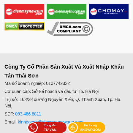
Công Ty Cổ Phần Sản Xuất Và Xuất Nhập Khẩu
Tân Thái Sơn
Mã số doanh nghiệp: 0107742332
Cơ quan cấp: Sở kế hoạch và đầu tư Tp. Hà Nội
Trụ sở: 168/28 đường Nguyễn Xiển, Q. Thanh Xuân, Tp. Hà
Nội.
SĐT:
093.466.8811
Email:
kinhdoanh@dienmaynewsun.com
Tổng đài
Hệ thống
TƯ VẤN
SHOWROOM