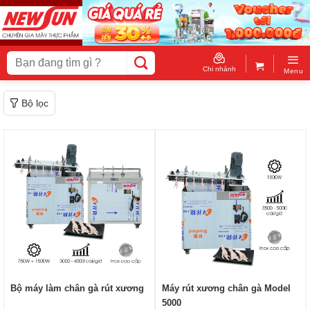
Skip
to
content
Tìm
kiếm:
Chi nhánh
Menu
Bộ lọc
Bộ máy làm chân gà rút xương
Máy rút xương chân gà Model
5000