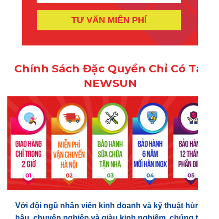
TƯ VẤN MIỄN PHÍ
Chính Sách Đặc Quyền Chỉ Có Tại
NEWSUN
Với đội ngũ nhân viên kinh doanh và kỹ thuật hùng
hậu, chuyên nghiệp và giàu kinh nghiệm, chúng tôi