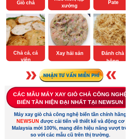
Pate
Giò chả
xưởng
Chả cá, cá
Xay hải sản
Đánh chà
viên
bông
CÁC MẪU MÁY XAY GIÒ CHẢ CÔNG NGHỆ
BIẾN TẦN HIỆN ĐẠI NHẤT TẠI NEWSUN
Máy xay giò chả công nghệ biến tần chính hãng
NEWSUN
được cải tiến về thiết kế và động cơ
Malaysia mới 100%, mang đến hiệu năng vượt trội
so với các mẫu cũ trên thị trường.