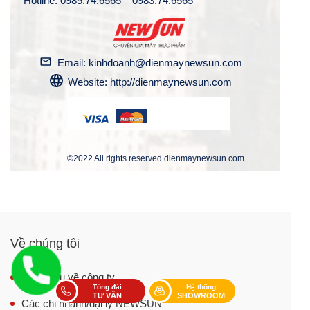
Hotline: 0985.74.6565 – 0983.74.6565
Email: kinhdoanh@dienmaynewsun.com
Website: http://dienmaynewsun.com
©2022 All rights reserved dienmaynewsun.com
Về chúng tôi
Giới thiệu về công ty
Tổng đài
Hệ thống
TƯ VẤN
SHOWROOM
Các chi nhánh/đại lý NEWSUN