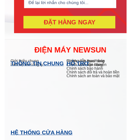
ĐẶT HÀNG NGAY
ĐIỆN MÁY NEWSUN
Giới thiệu chung
Hướng dẫn mua hàng
Chính sách thanh toán
THÔNG TIN CHUNG
HỖ TRỢ
Liên hệ với công ty
Chính sách bán hàng
Chính sách vận chuyển
Chính sách bảo hành
Chính sách đổi trả và hoàn tiền
Chính sách an toàn và bảo mật
HỆ THỐNG CỬA HÀNG