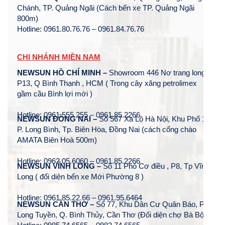
Chánh, TP. Quảng Ngãi (Cách bến xe TP. Quảng Ngãi
800m)
Hotline: 0961.80.76.76 – 0961.84.76.76
CHI NHÁNH MIỀN NAM
NEWSUN HỒ CHÍ MINH –
Showroom 446 Nơ trang long ,
P13, Q Bình Thạnh , HCM ( Trong cây xăng petrolimex
gầm cầu Bình lợi mới )
Hotline: 0961.555.255 – 0961.85.2266
NEWSUN ĐỒNG NAI –
Số 567 Xa Lộ Hà Nội, Khu Phố 1,
P. Long Bình, Tp. Biên Hòa, Đồng Nai (cách cổng chào
AMATA Biên Hoà 500m)
Hotline: 0962.05.6060 – 0961.85.2266
NEWSUN VĨNH LONG –
Số 11 Phó Cơ điều , P8, Tp Vĩnh
Long ( đối diện bến xe Mới Phường 8 )
Hotline: 0961.85.22.66 – 0961.95.6464
NEWSUN CẦN THƠ –
Số 77, Khu Dân Cư Quân Báo, P.
Long Tuyền, Q. Bình Thủy, Cần Thơ (Đối diện chợ Bà Bộ)