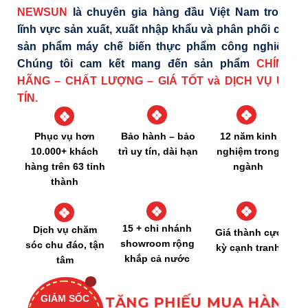
NEWSUN
là chuyên gia hàng đầu Việt Nam trong
lĩnh vực sản xuất, xuất nhập khẩu và phân phối các
sản phẩm máy chế biến thực phẩm công nghiệp.
Chúng tôi cam kết mang đến sản phẩm
CHÍNH
HÃNG – CHẤT LƯỢNG – GIÁ TỐT và DỊCH VỤ UY
TÍN.
Bảo hành – bảo
12 năm kinh
Phục vụ hơn
trì uy tín, dài hạn
nghiệm trong
10.000+ khách
ngành
hàng trên 63 tỉnh
thành
15 + chi nhánh
Dịch vụ chăm
Giá thành cực
showroom rộng
sóc chu đáo, tận
kỳ cạnh tranh
khắp cả nước
tâm
GIẢM SỐC
TẶNG PHIẾU MUA HÀNG