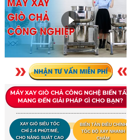
MÁY XAY GIÒ CHẢ CÔNG NGHỆ BIẾN TẦN
MANG ĐẾN GIẢI PHÁP GÌ CHO BẠN?
XAY GIÒ SIÊU TỐC
BIẾN TẦN ĐIỀU CHỈNH
CHỈ 2-4 PHÚT/MẺ,
TỐC ĐỘ XAY NHANH
CHO NĂNG SUẤT CAO
CHẬM