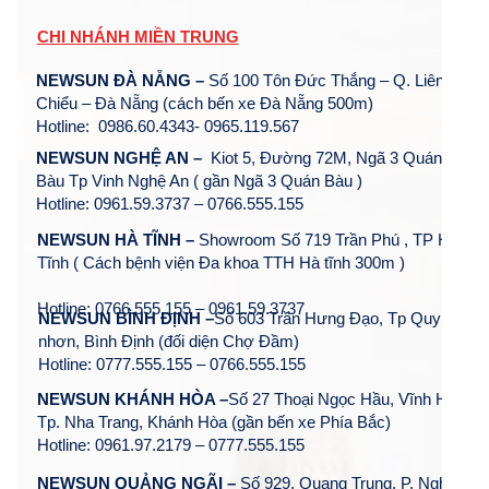
CHI NHÁNH MIỀN TRUNG
NEWSUN ĐÀ NẴNG –
Số 100 Tôn Đức Thắng – Q. Liên
Chiểu – Đà Nẵng (cách bến xe Đà Nẵng 500m)
Hotline: 0986.60.4343- 0965.119.567
NEWSUN NGHỆ AN –
Kiot 5, Đường 72M, Ngã 3 Quán
Bàu Tp Vinh Nghệ An ( gần Ngã 3 Quán Bàu )
Hotline: 0961.59.3737 – 0766.555.155
NEWSUN HÀ TĨNH –
Showroom Số 719 Trần Phú , TP Hà
Tĩnh ( Cách bệnh viện Đa khoa TTH Hà tĩnh 300m )
Hotline: 0766.555.155 – 0961.59.3737
NEWSUN BÌNH ĐỊNH –
Số 603 Trần Hưng Đạo, Tp Quy
nhơn, Bình Định (đối diện Chợ Đầm)
Hotline: 0777.555.155 – 0766.555.155
NEWSUN KHÁNH HÒA –
Số 27 Thoại Ngọc Hầu, Vĩnh Hòa,
Tp. Nha Trang, Khánh Hòa (gần bến xe Phía Bắc)
Hotline: 0961.97.2179 – 0777.555.155
NEWSUN QUẢNG NGÃI –
Số 929, Quang Trung, P. Nghĩa