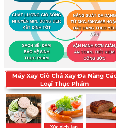
CHẤT LƯỢNG GIÒ SỐNG
NĂNG SUẤT ĐA DẠNG
NHUYỄN MỊN, BÓNG ĐẸP,
TỪ 3KG-50KG/MẺ HOẶC
KẾT DÍNH TỐT
ĐẶT HÀNG THEO YÊU
CẦU
SẠCH SẼ, ĐẢM
VẬN HÀNH ĐƠN GIẢN,
BẢO VỆ SINH
AN TOÀN, TIẾT KIỆM
THỰC PHẨM
CÔNG SỨC
Máy Xay Giò Chả Xay Đa Năng Các
Loại Thực Phẩm
Xúc xích, lạp