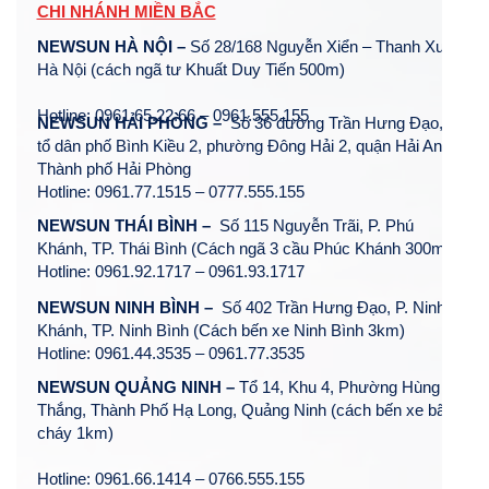
CHI NHÁNH MIỀN BẮC
NEWSUN HÀ NỘI –
Số 28/168 Nguyễn Xiển – Thanh Xuân –
Hà Nội (cách ngã tư Khuất Duy Tiến 500m)
Hotline: 0961.65.22.66 – 0961.555.155
NEWSUN HẢI PHÒNG –
Số 36 đường Trần Hưng Đạo,
tổ dân phố Bình Kiều 2, phường Đông Hải 2, quận Hải An ,
Thành phố Hải Phòng
Hotline: 0961.77.1515 – 0777.555.155
NEWSUN THÁI BÌNH –
Số 115 Nguyễn Trãi, P. Phú
Khánh, TP. Thái Bình (Cách ngã 3 cầu Phúc Khánh 300m)
Hotline: 0961.92.1717 – 0961.93.1717
NEWSUN NINH BÌNH –
Số 402 Trần Hưng Đạo, P. Ninh
Khánh, TP. Ninh Bình (Cách bến xe Ninh Bình 3km)
Hotline: 0961.44.3535 – 0961.77.3535
NEWSUN QUẢNG NINH –
Tổ 14, Khu 4, Phường Hùng
Thắng, Thành Phố Hạ Long, Quảng Ninh (cách bến xe bãi
cháy 1km)
Hotline: 0961.66.1414 – 0766.555.155