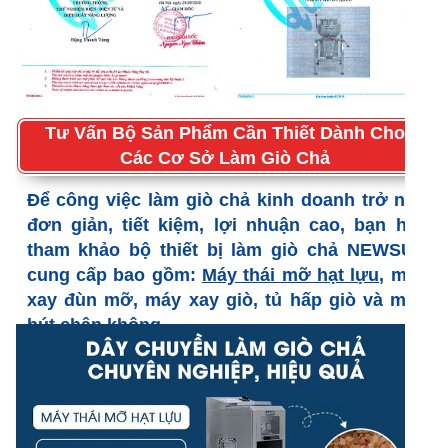
Tư Vấn Bộ Sản Phẩm Cần Thiết Dành Cho
Các Cơ Sở Làm Giò Chả
Để công việc làm giò chả kinh doanh trở nên
đơn giản, tiết kiệm, lợi nhuận cao, bạn hãy
tham khảo bộ thiết bị làm giò chả NEWSUN
cung cấp bao gồm:
Máy thái mỡ hạt lựu
, máy
xay đùn mỡ, máy xay giò, tủ hấp giò và máy
hút chân không