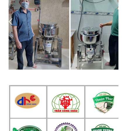
Trần Phương Linh
Mình thấy máy xay giò chả công nghiệp này
rất thuận tiện an toàn mà cho chất lượng cũng
ổn mọi người nên dùng nhé.
Feedback –
2 minutes ago
Nguyễn Khánh Huyền
Tôi mua và dùng cách đây 1 tháng, thực sự
rất đáng đồng tiền bát gạo, máy xay nhanh,
đều, mịn. Giá lại hợp lý
Like – Feedback
2
1 day ago
Phạm Minh Quân
Mỗi dịp lễ Tết, lượng khách đặt hàng quá lớn.
Sử dụng máy xay giò chả NEWSUN, tôi có thể
chế biến 100 – 150kg giò chả mỗi ngày để
phục vụ khách.