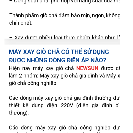
– Công suất phải phù hợp với năng suất của máy.
Thành phẩm giò chả đảm bảo mịn, ngon, không bị
chín chết.
– Xay được nhiều loại thực phẩm khác như: làm
bò viên, chả cả, xay tiêu, đậu nành…
MÁY XAY GIÒ CHẢ CÓ THỂ SỬ DỤNG
ĐƯỢC NHỮNG DÒNG ĐIỆN ÁP NÀO?
– Có độ bền cao, kết cấu chắc chắn, không bị gỉ
trong môi trường có độ ẩm.
Hiện nay máy xay giò chả
NEWSUN
được chia
làm 2 nhóm: Máy xay giò chả gia đình và Máy xay
giò chả công nghiệp.
Các dòng máy xay giò chả gia đình thường được
thiết kế dùng điện 220V (điện gia đình bình
thường).
Các dòng máy xay giò chả công nghiệp được