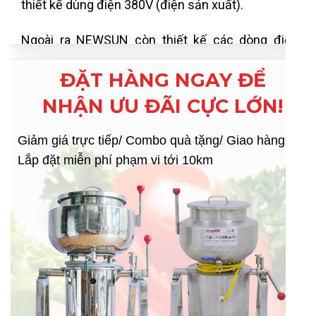
thiết kế dùng điện 380V (điện sản xuất).
Ngoài ra NEWSUN còn thiết kế các dòng điện
110V dùng các các khách hàng có nhu cầu gửi đi
nước ngoài sử dụng (VD: Mỹ, Nhật, Canada…).
ĐẶT HÀNG NGAY ĐỂ
NHẬN ƯU ĐÃI CỰC LỚN!
Giảm giá trực tiếp/ Combo quà tặng/ Giao hàng –
Lắp đặt miễn phí phạm vi tới 10km