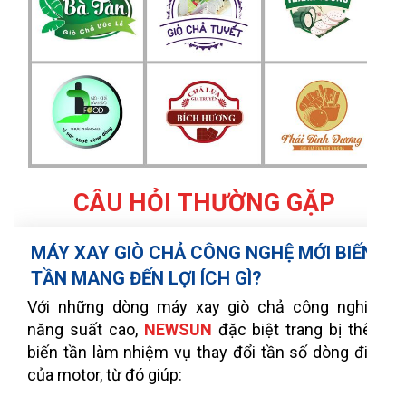
Like – Feedback
2
1 day ago
Nguyen Trang
Tôi sử dụng máy xay giò chả của NEWSUN 2
năm rồi rất tốt, chế độ bảo hành cho khách
hàng theo cá nhân tôi là rất nhiệt tình. Tôi sẽ
còn ủng hộ NEWSUN !
Like – Feedback
1
1 day ago
CÂU HỎI THƯỜNG GẶP
MÁY XAY GIÒ CHẢ CÔNG NGHỆ MỚI BIẾN
TẦN MANG ĐẾN LỢI ÍCH GÌ?
Với những dòng máy xay giò chả công nghiệp
năng suất cao,
NEWSUN
đặc biệt trang bị thêm
biến tần làm nhiệm vụ thay đổi tần số dòng điện
của motor, từ đó giúp: