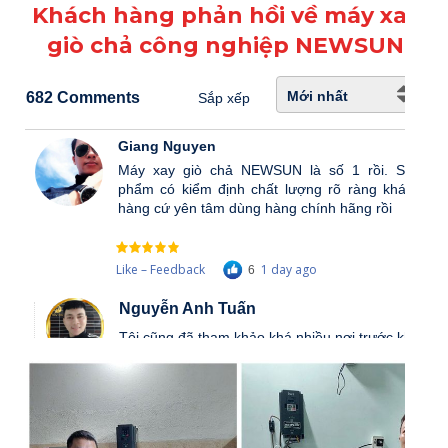
Khách hàng phản hồi về máy xay
giò chả công nghiệp NEWSUN
Mới nhất
682 Comments
Sắp xếp
Giang Nguyen
Máy xay giò chả NEWSUN là số 1 rồi. Sản
phẩm có kiểm định chất lượng rõ ràng khách
hàng cứ yên tâm dùng hàng chính hãng rồi
Like – Feedback
1 day ago
6
Nguyễn Anh Tuấn
Tôi cũng đã tham khảo khá nhiều nơi trước khi
mua. So về chất lượng sử dụng và giá thì tôi
chọn máy xay giò chả sản lượng 20 kg/mẻ này
của NEWSUN.
Feedback –
20 hours ago