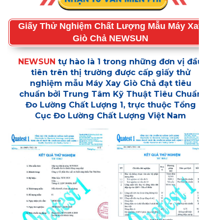
Giấy Thử Nghiệm Chất Lượng Mẫu Máy Xay
Giò Chả NEWSUN
NEWSUN
tự hào là 1 trong những đơn vị đầu
tiên trên thị trường được cấp giấy thử
nghiệm mẫu Máy Xay Giò Chả đạt tiêu
chuẩn bởi Trung Tâm Kỹ Thuật Tiêu Chuẩn
Đo Lường Chất Lượng 1, trực thuộc Tổng
Cục Đo Lường Chất Lượng Việt Nam