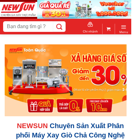
Skip
to
content
Tìm
Chi nhánh
Menu
kiếm:
NEWSUN
Chuyên Sản Xuất Phân
phối Máy Xay Giò Chả Công Nghệ