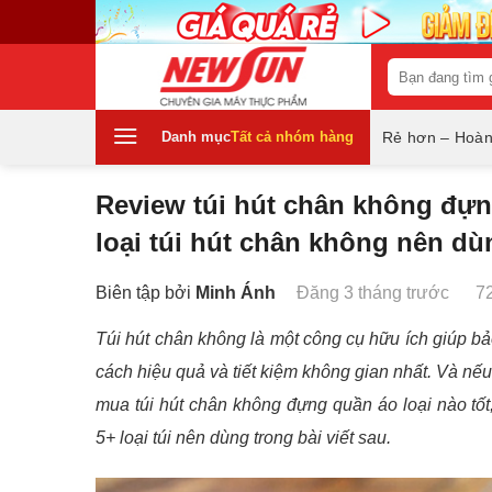
Skip
to
content
Tìm
kiếm:
Danh mục
Tất cả nhóm hàng
Rẻ hơn – Hoàn
Review túi hút chân không đựn
loại túi hút chân không nên dù
Biên tập bởi
Minh Ánh
Đăng 3 tháng trước
7
Túi hút chân không là một công cụ hữu ích giúp 
cách hiệu quả và tiết kiệm không gian nhất. Và nế
mua túi hút chân không đựng quần áo loại nào tốt
5+ loại túi nên dùng trong bài viết sau.