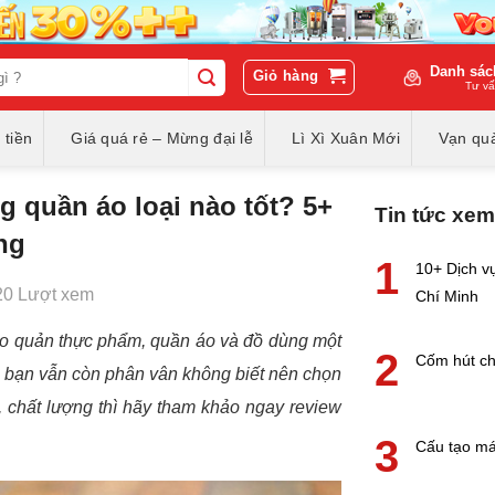
Danh sác
Giỏ hàng
Tư vấ
 tiền
Giá quá rẻ – Mừng đại lễ
Lì Xì Xuân Mới
Vạn quà
g quần áo loại nào tốt? 5+
Tin tức xem
ng
1
10+ Dịch vụ
20 Lượt xem
Chí Minh
bảo quản thực phẩm, quần áo và đồ dùng một
2
Cốm hút ch
u bạn vẫn còn phân vân không biết nên chọn
, chất lượng thì hãy tham khảo ngay review
3
Cấu tạo má