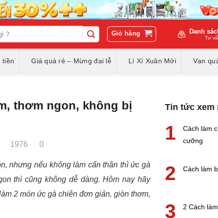
Danh sác
Giỏ hàng
Tư vấ
 tiền
Giá quá rẻ – Mừng đại lễ
Lì Xì Xuân Mới
Vạn quà
ụm, thơm ngon, không bị
Tin tức xem
1
Cách làm ch
cưỡng
1976
0
n, nhưng nếu không làm cẩn thận thì ức gà
2
Cách làm bì
ngon thì cũng không dễ dàng. Hôm nay hãy
làm 2 món ức gà chiên đơn giản, giòn thơm,
3
2 Cách làm