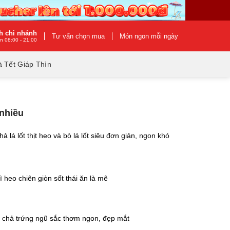
h chi nhánh
Tư vấn chọn mua
Món ngon mỗi ngày
n 08:00 - 21:00
 Tết Giáp Thìn
 nhiều
ả lá lốt thịt heo và bò lá lốt siêu đơn giản, ngon khó
 heo chiên giòn sốt thái ăn là mê
 chả trứng ngũ sắc thơm ngon, đẹp mắt