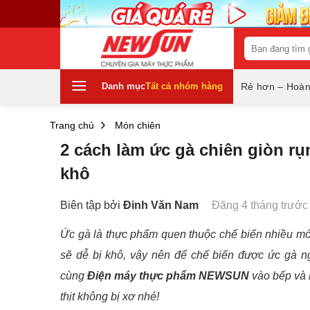
Skip
to
content
Tìm
kiếm:
Danh mục
Tất cả nhóm hàng
Rẻ hơn – Hoàn
Trang chủ
Món chiên
2 cách làm ức gà chiên giòn r
khô
Biên tập bởi
Đinh Văn Nam
Đăng 4 tháng trước
Ức gà là thực phẩm quen thuộc chế biến nhiều mó
sẽ dễ bị khô, vậy nên để chế biến được ức gà 
cùng
Điện máy thực phẩm
NEWSUN
vào bếp và 
thịt không bị xơ nhé!