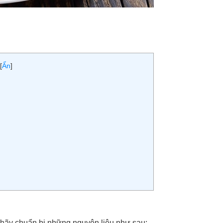
[
Ẩn
]
 hãy chuẩn bị những nguyên liệu như sau: