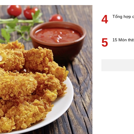
4
Tổng hợp c
5
15 Món thịt