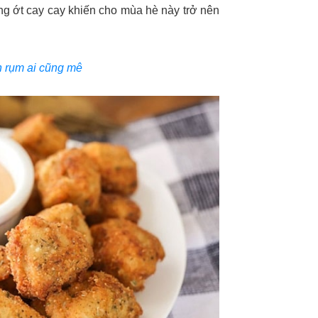
g ớt cay cay khiến cho mùa hè này trở nên
n rụm ai cũng mê