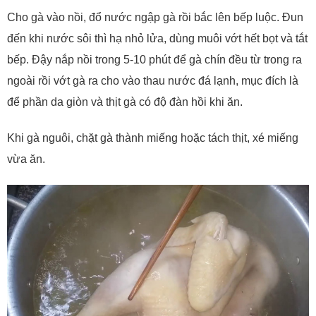
Cho gà vào nồi, đổ nước ngập gà rồi bắc lên bếp luộc. Đun
đến khi nước sôi thì hạ nhỏ lửa, dùng muôi vớt hết bọt và tắt
bếp. Đậy nắp nồi trong 5-10 phút để gà chín đều từ trong ra
ngoài rồi vớt gà ra cho vào thau nước đá lạnh, mục đích là
để phần da giòn và thịt gà có độ đàn hồi khi ăn.
Khi gà nguôi, chặt gà thành miếng hoặc tách thịt, xé miếng
vừa ăn.