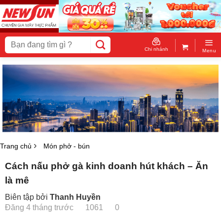
Skip
to
content
Tìm
kiếm:
Chi nhánh
Menu
Trang chủ
Món phở - bún
Cách nấu phở gà kinh doanh hút khách – Ăn
là mê
Biên tập bởi
Thanh Huyền
Đăng 4 tháng trước
1061
0