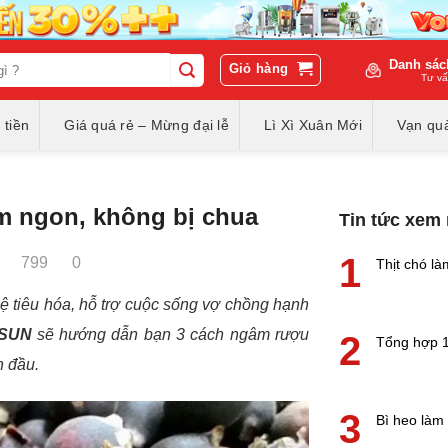
Danh sác
Giỏ hàng
Tư vấ
 tiền
Giá quá rẻ – Mừng đại lễ
Lì Xì Xuân Mới
Vạn quà
m ngon, không bị chua
Tin tức xem
1
799
0
Thịt chó là
ệ tiêu hóa, hỗ trợ cuộc sống vợ chồng hạnh
WSUN
sẽ hướng dẫn bạn 3 cách ngâm rượu
2
Tổng hợp 1
n đầu.
3
Bì heo làm