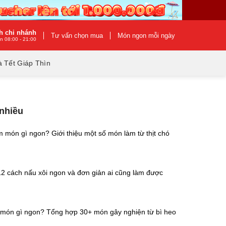
h chi nhánh
Tư vấn chọn mua
Món ngon mỗi ngày
n 08:00 - 21:00
 Tết Giáp Thìn
 nhiều
m món gì ngon? Giới thiệu một số món làm từ thịt chó
2 cách nấu xôi ngon và đơn giản ai cũng làm được
 món gì ngon? Tổng hợp 30+ món gây nghiện từ bì heo