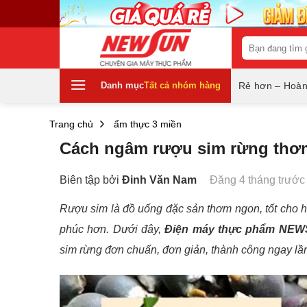
Skip
to
content
Tìm
kiếm:
Danh mục
Tất cả nhóm hàng
Rẻ hơn – Hoàn
Trang chủ
ẩm thực 3 miền
Cách ngâm rượu sim rừng thơ
Biên tập bởi
Đinh Văn Nam
Đăng 4 tháng trước
Rượu sim là đồ uống đặc sản thơm ngon, tốt cho h
phúc hơn. Dưới đây,
Điện máy thực phẩm NE
sim rừng đơn chuẩn, đơn giản, thành công ngay lầ