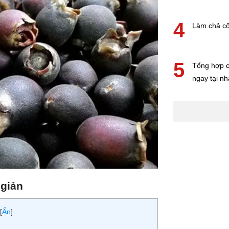
4
Làm chả cố
5
Tổng hợp c
ngay tại nh
 giản
[
Ẩn
]