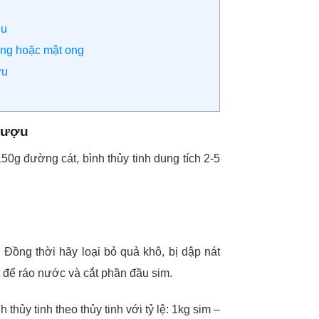
ợu
ờng hoặc mật ong
ợu
 rượu
150g đường cát, bình thủy tinh dung tích 2-5
 Đồng thời hãy loại bỏ quả khô, bị dập nát
 để ráo nước và cắt phần đầu sim.
thủy tinh theo thủy tinh với tỷ lệ: 1kg sim –