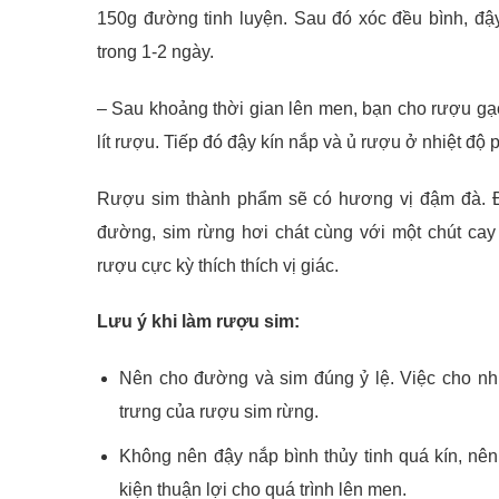
150g đường tinh luyện. Sau đó xóc đều bình, đậ
trong 1-2 ngày.
– Sau khoảng thời gian lên men, bạn cho rượu gạo 
lít rượu. Tiếp đó đậy kín nắp và ủ rượu ở nhiệt độ
Rượu sim thành phẩm sẽ có hương vị đậm đà. Đ
đường, sim rừng hơi chát cùng với một chút ca
rượu cực kỳ thích thích vị giác.
Lưu ý khi làm rượu sim:
Nên cho đường và sim đúng ỷ lệ. Việc cho nhi
trưng của rượu sim rừng.
Không nên đậy nắp bình thủy tinh quá kín, nên
kiện thuận lợi cho quá trình lên men.