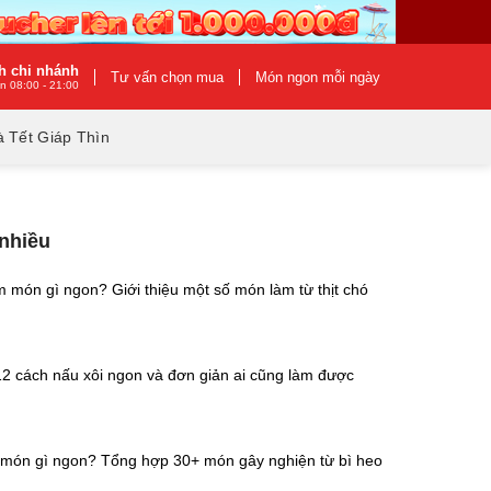
h chi nhánh
Tư vấn chọn mua
Món ngon mỗi ngày
n 08:00 - 21:00
 Tết Giáp Thìn
 nhiều
m món gì ngon? Giới thiệu một số món làm từ thịt chó
2 cách nấu xôi ngon và đơn giản ai cũng làm được
 món gì ngon? Tổng hợp 30+ món gây nghiện từ bì heo