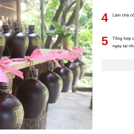
4
Làm chả cố
5
Tổng hợp c
ngay tại nh