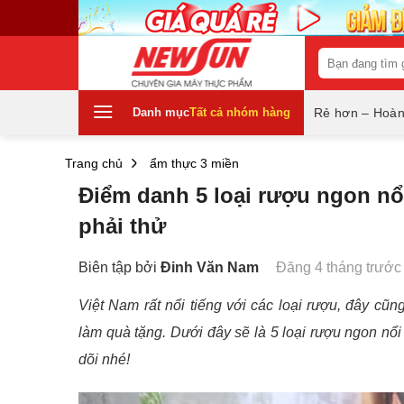
Skip
to
content
Tìm
kiếm:
Danh mục
Tất cả nhóm hàng
Rẻ hơn – Hoàn
Trang chủ
ẩm thực 3 miền
Điểm danh 5 loại rượu ngon nổi
phải thử
Biên tập bởi
Đinh Văn Nam
Đăng 4 tháng trước
Việt Nam rất nổi tiếng với các loại rượu, đây c
làm quà tặng. Dưới đây sẽ là 5 loại rượu ngon nổi
dõi nhé!