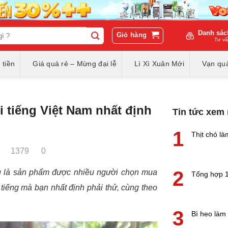
Danh sác
Giỏ hàng
Tư vấ
 tiền
Giá quá rẻ – Mừng đại lễ
Lì Xì Xuân Mới
Vạn quà
 tiếng Việt Nam nhất định
Tin tức xem
1
Thịt chó là
1379
0
2
ũng là sản phẩm được nhiều người chọn mua
Tổng hợp 1
 tiếng mà bạn nhất định phải thử, cùng theo
3
Bì heo làm