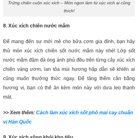
Trứng chiên cuộn xúc xích – Món ngon làm từ xúc xích ai cũng
thích!
8. Xúc xích chiên nước mắm
Để mang đến sự mới mẻ cho bữa cơm gia đình, bạn hãy
thử món xúc xích chiên sốt nước mắm này nhé! Lớp sốt
nước mắm đậm đà óng ánh phủ đều trên từng cây xúc xích
chiên vàng ươm, lan tỏa mùi hương hấp dẫn sẽ khiến ai
cũng muốn thưởng thức ngay. Để tăng thêm cân bằng
hương vị, bạn có thể ăn kèm món này với dưa leo thanh
mát.
>> Xem thêm:
Cách làm xúc xích sốt phô mai cay chuẩn
vị Hàn Quốc
9. Xúc xích xông khói kho tiêu