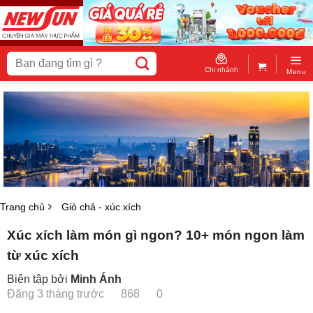
Skip
to
content
Tìm
kiếm:
Chi nhánh
Menu
Trang chủ
Giò chả - xúc xích
Xúc xích làm món gì ngon? 10+ món ngon làm
từ xúc xích
Biên tập bởi
Minh Ánh
Đăng 3 tháng trước
868
0