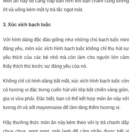
Món ăn này sẽ càng hấp dẫn hơn khi bạn chấm cùng tương
ớt và uống kèm một ly trà tắc ngọt mát.
3. Xúc xích bạch tuộc
Với hình dáng độc đáo giống như những chú bạch tuộc mini
đáng yêu, món xúc xích hình bạch tuộc không chỉ thu hút sự
yêu thích của các bé nhỏ mà còn làm cho người lớn cảm
thấy thích thú trước sự đáng yêu của nó.
Không chỉ có hình dáng bắt mắt, xúc xích hình bạch tuộc còn
có hương vị đặc trưng cuốn hút với lớp bột chiên vàng giòn,
gia vị vừa phải. Đặc biệt, bạn có thể kết hợp món ăn này với
tương ớt và sốt mayonnaise để làm tăng thêm hương vị.
Hãy thưởng thức món ăn này kèm theo với ly trà chanh dây
chua chua, ngọt ngọt, mát lạnh để cảm nhận được hết vị