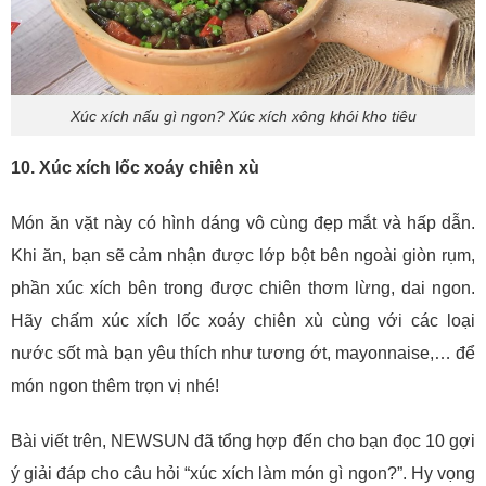
Xúc xích nấu gì ngon? Xúc xích xông khói kho tiêu
10. Xúc xích lốc xoáy chiên xù
Món ăn vặt này có hình dáng vô cùng đẹp mắt và hấp dẫn.
Khi ăn, bạn sẽ cảm nhận được lớp bột bên ngoài giòn rụm,
phần xúc xích bên trong được chiên thơm lừng, dai ngon.
Hãy chấm xúc xích lốc xoáy chiên xù cùng với các loại
nước sốt mà bạn yêu thích như tương ớt, mayonnaise,… để
món ngon thêm trọn vị nhé!
Bài viết trên, NEWSUN đã tổng hợp đến cho bạn đọc 10 gợi
ý giải đáp cho câu hỏi “xúc xích làm món gì ngon?”. Hy vọng