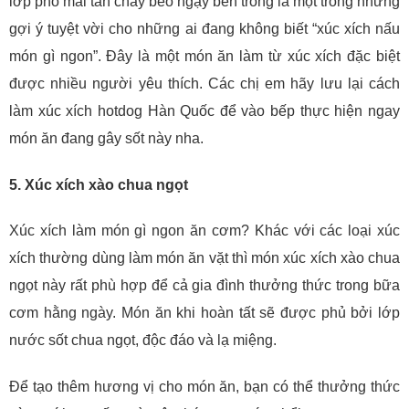
lớp phô mai tan chảy béo ngậy bên trong là một trong những
gợi ý tuyệt vời cho những ai đang không biết “xúc xích nấu
món gì ngon”. Đây là một món ăn làm từ xúc xích đặc biệt
được nhiều người yêu thích. Các chị em hãy lưu lại cách
làm xúc xích hotdog Hàn Quốc để vào bếp thực hiện ngay
món ăn đang gây sốt này nha.
5. Xúc xích xào chua ngọt
Xúc xích làm món gì ngon ăn cơm? Khác với các loại xúc
xích thường dùng làm món ăn vặt thì món xúc xích xào chua
ngọt này rất phù hợp để cả gia đình thưởng thức trong bữa
cơm hằng ngày. Món ăn khi hoàn tất sẽ được phủ bởi lớp
nước sốt chua ngọt, độc đáo và lạ miệng.
Để tạo thêm hương vị cho món ăn, bạn có thể thưởng thức