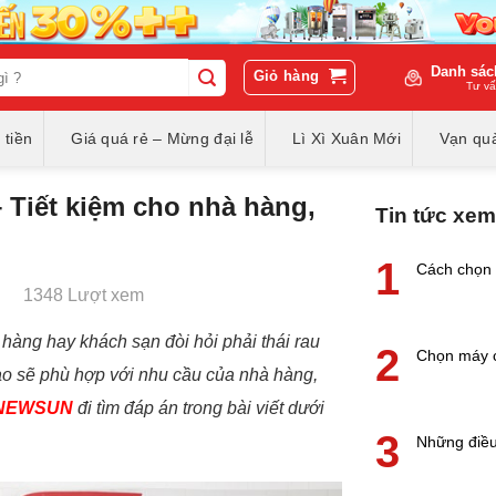
Danh sác
Giỏ hàng
Tư vấ
 tiền
Giá quá rẻ – Mừng đại lễ
Lì Xì Xuân Mới
Vạn quà
 Tiết kiệm cho nhà hàng,
Tin tức xem
1
Cách chọn 
1348 Lượt xem
hàng hay khách sạn đòi hỏi phải thái rau
2
Chọn máy c
o sẽ phù hợp với nhu cầu của nhà hàng,
NEWSUN
đi tìm đáp án trong bài viết dưới
3
Những điều