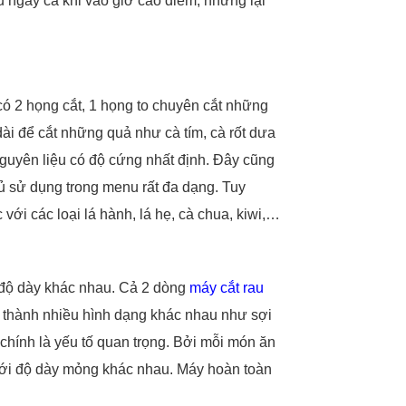
 ngay cả khi vào giờ cao điểm, nhưng lại
có 2 họng cắt, 1 họng to chuyên cắt những
dài để cắt những quả như cà tím, cà rốt dưa
nguyên liệu có độ cứng nhất định. Đây cũng
củ sử dụng trong menu rất đa dạng. Tuy
i các loại lá hành, lá hẹ, cà chua, kiwi,…
i độ dày khác nhau. Cả 2 dòng
máy cắt rau
u thành nhiều hình dạng khác nhau như sợi
y chính là yếu tố quan trọng. Bởi mỗi món ăn
với độ dày mỏng khác nhau. Máy hoàn toàn