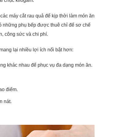
ài chục kilogam.
 các máy cắt rau quả để kịp thời làm món ăn
có những phụ bếp được thuê chỉ để sơ chế
n, công sức và chi phí.
ang lại nhiều lợi ích nổi bật hơn:
ỏng khác nhau để phục vụ đa dạng món ăn.
ao điểm.
n nát.