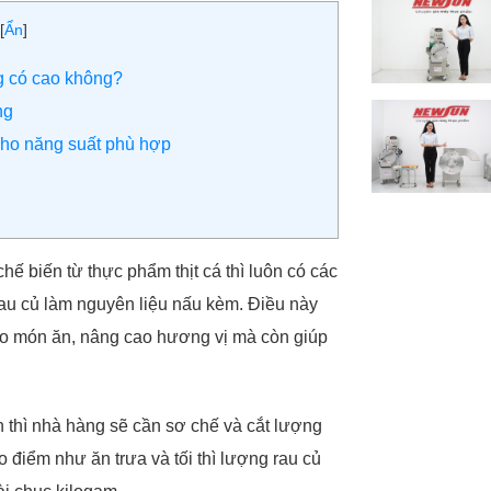
[
Ẩn
]
g có cao không?
ng
cho năng suất phù hợp
ế biến từ thực phẩm thịt cá thì luôn có các
au củ làm nguyên liệu nấu kèm. Điều này
ho món ăn, nâng cao hương vị mà còn giúp
h thì nhà hàng sẽ cần sơ chế và cắt lượng
o điểm như ăn trưa và tối thì lượng rau củ