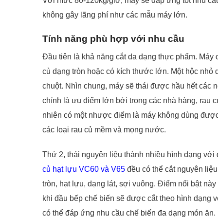
Với mức 80-120kg/giờ, máy sẽ đáp ứng tốt nhu cầu
không gây lãng phí như các mẫu máy lớn.
Tính năng phù hợp với nhu cầu
Đầu tiên là khả năng cắt da dạng thực phẩm. Máy 
củ dạng tròn hoặc có kích thước lớn. Một hộc nhỏ 
chuột. Nhìn chung, máy sẽ thái được hầu hết các 
chính là ưu điểm lớn bởi trong các nhà hàng, rau 
nhiên có một nhược điểm là máy không dùng được vớ
các loại rau củ mềm và mọng nước.
Thứ 2, thái nguyên liệu thành nhiều hình dạng vớ
củ hạt lựu VC60 và V65
đều có thể cắt nguyên liệ
tròn, hạt lựu, dạng lát, sợi vuông. Điểm nổi bật nà
khi đầu bếp chế biến sẽ được cắt theo hình dạng 
có thể đáp ứng nhu cầu chế biến đa dạng món ăn.