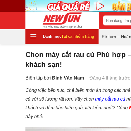
Skip
to
content
Tìm
kiếm:
Danh mục
Tất cả nhóm hàng
Rẻ hơn – Hoàn
Chọn máy cắt rau củ Phù hợp –
khách sạn!
Biên tập bởi
Đinh Văn Nam
Đăng 4 tháng trước
Công việc bếp núc, chế biến món ăn trong các nhà 
củ với số lượng rất lớn. Vậy chọn
máy cắt rau củ
nà
khách và đảm bảo hiệu quả, tiết kiệm nhất? Cùng
đây nhé!