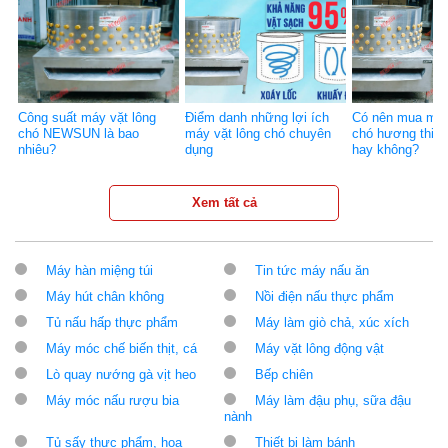
Công suất máy vặt lông
Điểm danh những lợi ích
Có nên mua máy
chó NEWSUN là bao
máy vặt lông chó chuyên
chó hương thi
nhiêu?
dụng
hay không?
Xem tất cả
Máy hàn miệng túi
Tin tức máy nấu ăn
Máy hút chân không
Nồi điện nấu thực phẩm
Tủ nấu hấp thực phẩm
Máy làm giò chả, xúc xích
Máy móc chế biến thịt, cá
Máy vặt lông động vật
Lò quay nướng gà vịt heo
Bếp chiên
Máy móc nấu rượu bia
Máy làm đậu phụ, sữa đậu
nành
Tủ sấy thực phẩm, hoa
Thiết bị làm bánh