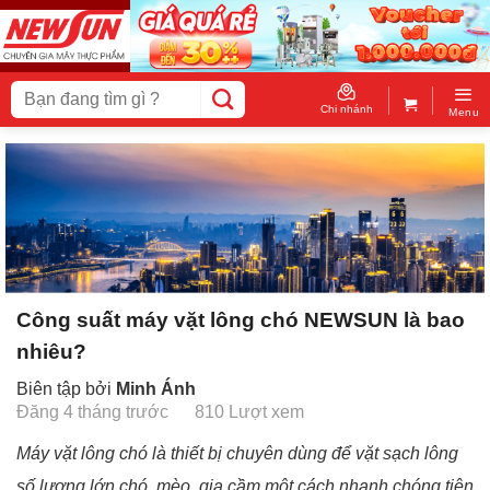
Skip
to
content
Tìm
kiếm:
Chi nhánh
Menu
Công suất máy vặt lông chó NEWSUN là bao
nhiêu?
Biên tập bởi
Minh Ánh
Đăng 4 tháng trước
810 Lượt xem
Máy vặt lông chó là thiết bị chuyên dùng để vặt sạch lông
số lượng lớn chó, mèo, gia cầm một cách nhanh chóng tiện