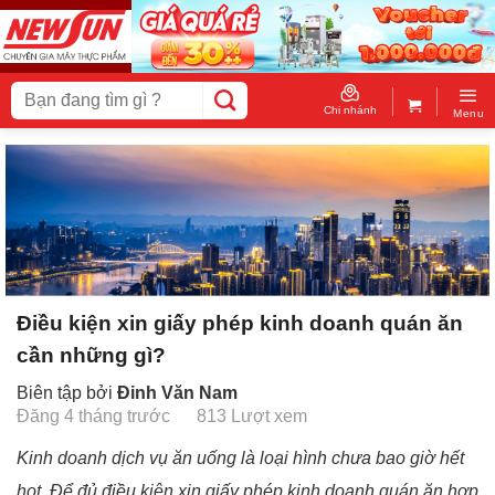
Skip
to
content
Tìm
kiếm:
Chi nhánh
Menu
Điều kiện xin giấy phép kinh doanh quán ăn
cần những gì?
Biên tập bởi
Đinh Văn Nam
Đăng 4 tháng trước
813 Lượt xem
Kinh doanh dịch vụ ăn uống là loại hình chưa bao giờ hết
hot. Để đủ điều kiện xin giấy phép kinh doanh quán ăn hợp