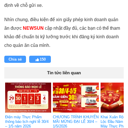
định về chỗ gửi xe.
Nhìn chung, điều kiện để xin giấy phép kinh doanh quán
ăn được
NEWSUN
cập nhật đầy đủ, các bạn có thể tham
khảo để chuẩn bị kỹ lưỡng trước khi đăng ký kinh doanh
cho quán ăn của mình.
Chia sẻ
150
Tin tức liên quan
Điện máy Thực Phẩm
CHƯƠNG TRÌNH KHUYẾN
Khai Xuân Rộn 
thông báo lịch nghỉ lễ 30/4
MÃI MỪNG ĐẠI LỄ 30/4 –
Lộc Đầu Năm Cù
– 1/5 năm 2026
1/5/2026
Máy Thực Phẩ