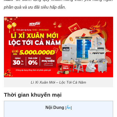
phần quà và ưu đãi siêu hấp dẫn.
Lì Xì Xuân Mới – Lộc Tới Cả Năm
Thời gian khuyến mại
Nội Dung
[
Ẩn
]