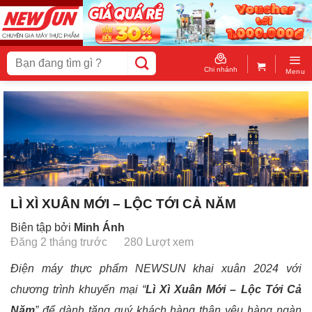
Skip
to
content
Tìm
kiếm:
Chi nhánh
Menu
LÌ XÌ XUÂN MỚI – LỘC TỚI CẢ NĂM
Biên tập bởi
Minh Ánh
Đăng 2 tháng trước
280 Lượt xem
Điện máy thực phẩm NEWSUN khai xuân 2024 với
chương trình khuyến mại “
Lì Xì Xuân Mới – Lộc Tới Cả
Năm
” để dành tặng quý khách hàng thân yêu hàng ngàn