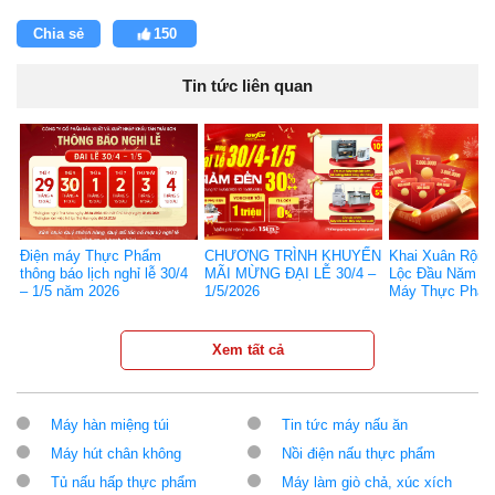
Chia sẻ
150
Tin tức liên quan
Điện máy Thực Phẩm
CHƯƠNG TRÌNH KHUYẾN
Khai Xuân Rộn 
thông báo lịch nghỉ lễ 30/4
MÃI MỪNG ĐẠI LỄ 30/4 –
Lộc Đầu Năm Cù
– 1/5 năm 2026
1/5/2026
Máy Thực Phẩ
Xem tất cả
Máy hàn miệng túi
Tin tức máy nấu ăn
Máy hút chân không
Nồi điện nấu thực phẩm
Tủ nấu hấp thực phẩm
Máy làm giò chả, xúc xích