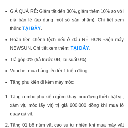
GIÁ QUÁ RẺ: Giảm tất đến 30%, giảm thêm 10% so với
giá bán lẻ (áp dụng một số sản phẩm). Chi tiết xem
thêm:
TẠI ĐÂY
.
Hoàn tiền chênh lệch nếu ở đâu RẺ HƠN Điện máy
NEWSUN. Chi tiết xem thêm:
TẠI ĐÂY
.
Trả góp 0% (trả trước 0Đ, lãi suất 0%)
Voucher mua hàng lên tới 1 triệu đồng
Tặng phụ kiện đi kèm máy móc:
Tặng combo phụ kiện (gồm khay inox đựng thớt chặt vịt,
xăm vịt, móc lấy vịt) trị giá 600.000 đồng khi mua lò
quay gà vịt.
Tặng 01 bộ núm vặt cao su tự nhiên khi mua máy vặt