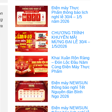
Điện máy Thực
Phẩm thông báo lịch
on
nghỉ lễ 30/4 – 1/5
kg
năm 2026
ừa
CHƯƠNG TRÌNH
KHUYẾN MÃI
MỪNG ĐẠI LỄ 30/4 –
1/5/2026
Khai Xuân Rộn Ràng
– Đón Lộc Đầu Năm
Cùng Điện Máy Thực
Phẩm
Điện máy NEWSUN
thông báo nghỉ Tết
Nguyên đán Bính
Ngọ 2026
Điện máy NEWSUN