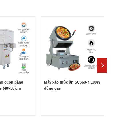
và
hể
úp
an
nh cuốn bằng
Máy xào thức ăn SC360-Y 100W
s (40×50)cm
dùng gas