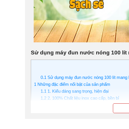
Sử dụng máy đun nước nóng 100 lít m
0.1
Sử dụng máy đun nước nóng 100 lít mang lạ
1
Những đặc điểm nổi bật của sản phẩm
1.1
1. Kiểu dáng sang trọng, hiện đại
1.2
2. 100% Chất liệu inox cao cấp, bền bỉ
1.3
3. Thân máy đun nước nóng 100 lít cách nhi
1.4
4. Thanh nhiệt đồng công suất cao, gia nhi
1.5
5. Phao cấp xả nước tự động cho mực nướ
1.6
6. Hệ điều khiển với nhiều tính năng thông m