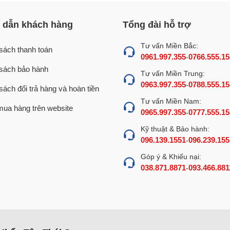
dẫn khách hàng
Tổng đài hỗ trợ
Tư vấn Miền Bắc:
sách thanh toán
0961.997.355
0766.555.15
-
sách bảo hành
Tư vấn Miền Trung:
0963.997.355
0788.555.15
-
sách đổi trả hàng và hoàn tiền
Tư vấn Miền Nam:
ua hàng trên website
 phẩm
0965.997.355
0777.555.15
-
Kỹ thuật & Bảo hành:
n nước sôi 100 lít tự động
còn sở hữu nhiều ưu điểm nổi trội
096.139.1551
096.239.155
-
nóng bằng điện nào cũng có.
Góp ý & Khiếu nại:
038.871.8871
093.466.881
-
n, gọn gàng, phù hợp đặt trong mọi không gian như cơ quan,
nox cho vẻ ngoài sáng bóng, đẹp mắt, tôn lên sự sang trọng và