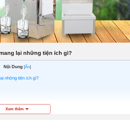
ang lại những tiện ích gì?
Nội Dung
[
Ẩn
]
i những tiện ích gì?
ệt, giữ nóng tốt
Xem thêm
ệt nhanh chóng
c luôn ổn định
inh, tiện ích