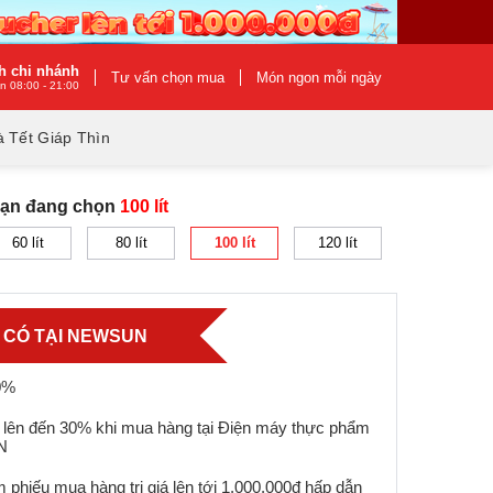
h chi nhánh
Tư vấn chọn mua
Món ngon mỗi ngày
n 08:00 - 21:00
 Tết Giáp Thìn
Bạn đang chọn
100 lít
60 lít
80 lít
100 lít
120 lít
Ỉ CÓ TẠI NEWSUN
0%
 lên đến 30% khi mua hàng tại Điện máy thực phẩm
N
 phiếu mua hàng trị giá lên tới 1.000.000đ hấp dẫn