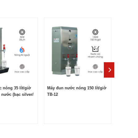
t
g
ả
 nóng 35 lít/giờ
Máy đun nước nóng 150 lít/giờ
nước (bạc silver/
TB-12