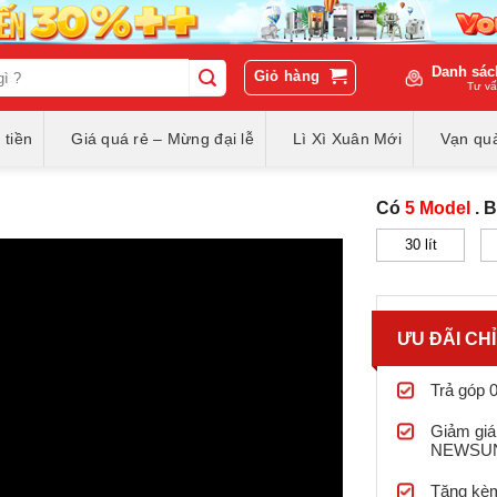
Danh sác
Giỏ hàng
Tư vấ
 tiền
Giá quá rẻ – Mừng đại lễ
Lì Xì Xuân Mới
Vạn quà
Có
5 Model
. 
30 lít
ƯU ĐÃI CH
Trả góp 
Giảm giá
NEWSU
Tặng kèm