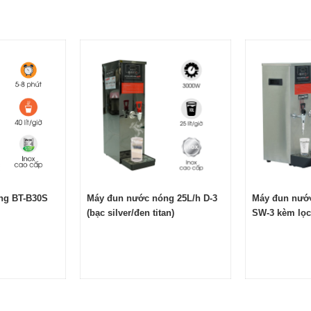
, giá tốt tại NEWSUN
í thì việc đầu tư một chiếc
máy đun nước nóng
tự động là rấ
 than hay bếp gas sẽ rất vất vả và tốn nhiều thời gian, chất lượn
ử dụng máy đun nước nóng 100 lít
NEWSUN
sẽ giải quyết tất c
ng BT-B30S
Máy đun nước nóng 25L/h D-3
Máy đun nước
(bạc silver/đen titan)
SW-3 kèm lọc 
đen titan)