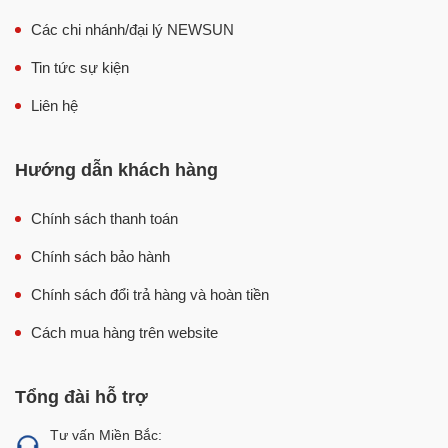
kiện điện tử,…
Các chi nhánh/đại lý NEWSUN
Tin tức sự kiện
Liên hệ
Hướng dẫn khách hàng
Chính sách thanh toán
Chính sách bảo hành
Chính sách đổi trả hàng và hoàn tiền
Ứng dụng trong các cơ sở sản xuất đóng gói đồ khô
Cách mua hàng trên website
Ưu điểm nổi bật của máy hàn miệng túi
Kunba SMT-150LD có chân
Tổng đài hỗ trợ
Máy hàn miệng túi liên tục Kunba SMT-150LD là dòng
sản phẩm cao cấp của thương hiệu Kunba nổi tiếng, đã
Tư vấn Miền Bắc: