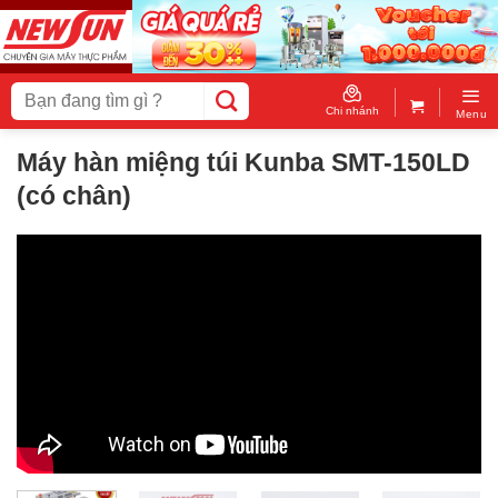
Skip
to
content
Tìm
kiếm:
Chi nhánh
Menu
Máy hàn miệng túi Kunba SMT-150LD
(có chân)