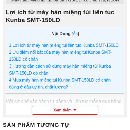
Lợi ích từ máy hàn miệng túi liên tục
Kunba SMT-150LD
Nội Dung
[
Ẩn
]
1
Lợi ích từ máy hàn miệng túi liên tục Kunba SMT-150LD
2
Ưu điểm nổi bật của máy hàn miệng túi Kunba SMT-
150LD có chân
3
Hướng dẫn cách sử dụng máy hàn miệng túi Kunba
SMT-150LD có chân
4
Mua máy hàn miệng túi Kunba SMT-150LD có chân
đứng ở đâu uy tín, chất lượng?
Với cơ chế vận hành tự động và liên tục thông qua băng
tải, động cơ và các con lăn, bánh răng, máy hàn miệng túi
Xem thêm
Kunba SMT-150LD sẽ mang đến một giải pháp đóng gói
kín bảo quản sản phẩm hiệu quả:
SẢN PHẨM TƯƠNG TỰ