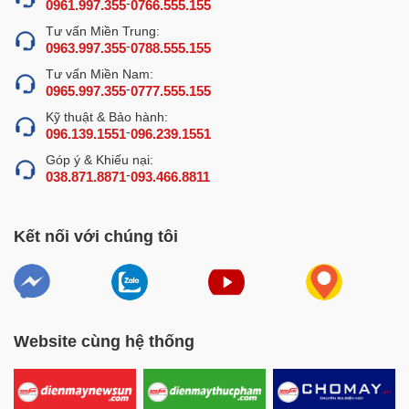
-
0961.997.355
0766.555.155
được kiểm tra và cấp chứng chỉ CE Châu Âu về chất
lượng. Máy có cấu tạo khá đơn giản, trong đó từng bộ
Tư vấn Miền Trung:
-
0963.997.355
0788.555.155
phận, chi tiết đều được tối ưu để mang đến hiệu quả sử
Tư vấn Miền Nam:
dụng cao nhất cho người dùng.
-
0965.997.355
0777.555.155
Kỹ thuật & Bảo hành:
-
096.139.1551
096.239.1551
Góp ý & Khiếu nại:
-
038.871.8871
093.466.8811
Kết nối với chúng tôi
Website cùng hệ thống