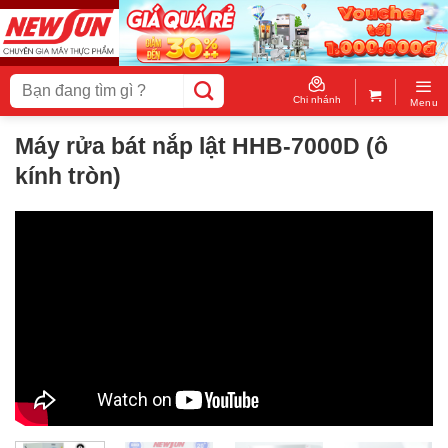
Skip
to
content
Tìm
kiếm:
Chi nhánh
Menu
Máy rửa bát nắp lật HHB-7000D (ô
kính tròn)