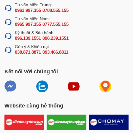
Tư vấn Miền Trung:
-
0963.997.355
0788.555.155
Tư vấn Miền Nam:
-
0965.997.355
0777.555.155
Kỹ thuật & Bảo hành:
-
096.139.1551
096.239.1551
Góp ý & Khiếu nại:
-
038.871.8871
093.466.8811
Lợi ích khi sử dụng máy rửa bát nắp lật HHB-7000D
Ưu điểm nổi bật của máy rửa bát nắp lật
Kết nối với chúng tôi
HHB-7000D (ô kính tròn)
Cấu tạo và nguyên lý hoạt động máy rửa bát
nắp lật HHB-7000D
Máy rửa bát nắp lật HHB-7000D (ô kính tròn) vận hành
hoàn toàn tự động qua 3 giai đoạn chính:
Website cùng hệ thống
Giai đoạn bơm nước:
Nước được bơm vào khoang
tráng và đun nóng, sau đó nước được hút và phun lên
để chia sang khoang rửa, đến khi nước trong các