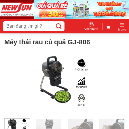
Skip
to
content
Tìm
kiếm:
Chi nhánh
Menu
Máy thái rau củ quả GJ-806