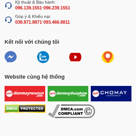
Kỹ thuật & Bảo hành:
-
096.139.1551
096.239.1551
Góp ý & Khiếu nại:
-
038.871.8871
093.466.8811
Kết nối với chúng tôi
Cấu tạo máy thái rau củ quả GJ-806
3 cổng cấp nguyên liệu phù hợp với nhiều
hình dạng rau củ khác nhau
Máy được trang bị đa dạng cổng cắt, đáp ứng linh hoạt
Website cùng hệ thống
cho nhiều hình dạng và kích thước rau củ quả khác nhau