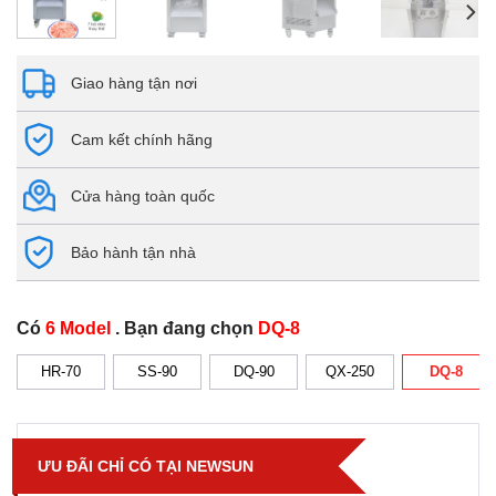
Giao hàng tận nơi
Cam kết chính hãng
Cửa hàng toàn quốc
Bảo hành tận nhà
Có
6 Model
. Bạn đang chọn
DQ-8
HR-70
SS-90
DQ-90
QX-250
DQ-8
ƯU ĐÃI CHỈ CÓ TẠI NEWSUN