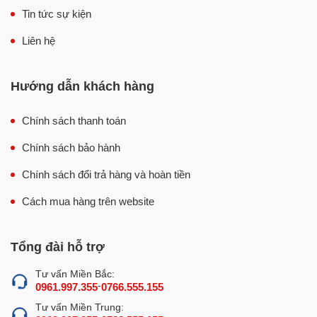
Tin tức sự kiện
Sử dụng bền bỉ và đảm bảo an toàn vệ sinh
Liên hệ
Hướng dẫn khách hàng
Chính sách thanh toán
Chính sách bảo hành
Chính sách đổi trả hàng và hoàn tiền
Cách mua hàng trên website
Lợi ích khi sử dụng máy thái thịt tươi sống DQ-8
Đặc điểm, tính năng nổi bật của máy
Tổng đài hỗ trợ
thái thịt DQ-8
Tư vấn Miền Bắc:
-
0961.997.355
0766.555.155
Máy thái thịt tươi sống DQ-8 được nghiên cứu thiết kế
Tư vấn Miền Trung:
với nhiều ưu điểm nổi bật, nhằm mang đến giá trị sử