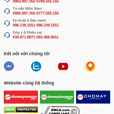
-
0963.997.355
0788.555.155
dụng cao nhất cho người dùng.
Tư vấn Miền Nam:
-
0965.997.355
0777.555.155
Kỹ thuật & Bảo hành:
-
096.139.1551
096.239.1551
Góp ý & Khiếu nại:
-
038.871.8871
093.466.8811
Kết nối với chúng tôi
Website cùng hệ thống