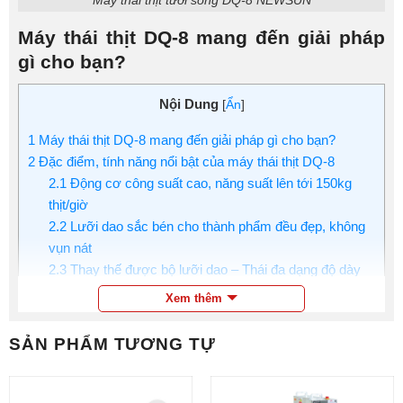
Máy thái thịt DQ-8 mang đến giải pháp
gì cho bạn?
Nội Dung
[
Ẩn
]
1
Máy thái thịt DQ-8 mang đến giải pháp gì cho bạn?
2
Đặc điểm, tính năng nổi bật của máy thái thịt DQ-8
2.1
Động cơ công suất cao, năng suất lên tới 150kg
thịt/giờ
2.2
Lưỡi dao sắc bén cho thành phẩm đều đẹp, không
vụn nát
2.3
Thay thế được bộ lưỡi dao – Thái đa dạng độ dày
lát thịt
Xem thêm
2.4
Vận hành đơn giản, không tốn nhiều công sức
2.5
Chất liệu inox cao cấp siêu bền, an toàn vệ sinh
SẢN PHẨM TƯƠNG TỰ
3
NEWSUN – Địa chỉ mua máy thái thịt DQ-8 chính hãng,
giá tốt