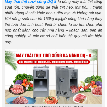
Máy thái thịt tươi sống DQ-8
là dòng
máy thái thịt
công
suất lớn, chuyên dùng để thái thịt heo, thịt bò,… thành
nhiều dạng lát cắt khác nhau, đều mịn và không nát vụn.
Với năng suất cao tới 150kg thịt/giờ cùng khả năng thay
thế lưỡi dao linh hoạt, thiết bị chính là sự lựa chọn phù
hợp nhất dành cho các nhà hàng – khách sạn, bếp ăn
công nghiệp và các cơ sở chế biến thịt quy mô lớn hiện
nay.
Máy thái thịt tươi sống DQ-8 NEWSUN