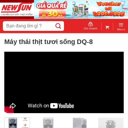
Skip
to
content
Tìm
kiếm:
Chi nhánh
Menu
Máy thái thịt tươi sống DQ-8