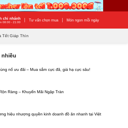
h chi nhánh
Tư vấn chọn mua
Món ngon mỗi ngày
n 08:00 - 21:00
 Tết Giáp Thìn
 nhiều
ùng nổ ưu đãi – Mua sắm cực đã, giá hạ cực sâu!
Rộn Ràng – Khuyến Mãi Ngập Tràn
ơng hiệu nhượng quyền kinh doanh đồ ăn nhanh tại Việt