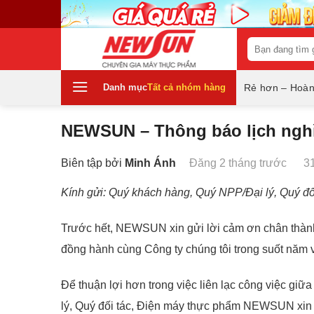
Skip
to
content
Tìm
kiếm:
Danh mục
Tất cả nhóm hàng
Rẻ hơn – Hoàn
NEWSUN – Thông báo lịch nghỉ
Biên tập bởi
Minh Ánh
Đăng 2 tháng trước
3
Kính gửi: Quý khách hàng, Quý NPP/Đại lý, Quý 
Trước hết, NEWSUN xin gửi lời cảm ơn chân thành
đồng hành cùng Công ty chúng tôi trong suốt năm 
Để thuận lợi hơn trong việc liên lạc công việc gi
lý, Quý đối tác, Điện máy thực phẩm NEWSUN xin 