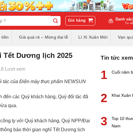
Danh sác
Giỏ hàng
Tư vấ
 tiền
Giá quá rẻ – Mừng đại lễ
Lì Xì Xuân Mới
Vạn quà
 Tết Dương lịch 2025
Tin tức xem
18 Lượt xem
1
Cuối năm b
đối tác của Điện máy thực phẩm NEWSUN
2
Khai Xuân 
 đến các Quý khách hàng, Quý đối tác đã
vừa qua.
3
Top 10 thư
ữa công ty với Quý khách hàng, Quý NPP/Đại
Nam
thông báo thời gian nghỉ Tết Dương lịch