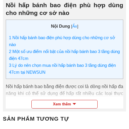
Nồi hấp bánh bao điện phù hợp dùng
cho những cơ sở nào
Nội Dung
[
Ẩn
]
1
Nồi hấp bánh bao điện phù hợp dùng cho những cơ sở
nào
2
Một số ưu điểm nổi bật của nồi hấp bánh bao 3 tầng dùng
điện 47cm
3
Lý do nên chọn mua nồi hấp bánh bao 3 tầng dùng điện
47cm tại NEWSUN
Nồi hấp bánh bao bằng điện được coi là dòng nồi hấp đa
năng khi có thể sử dụng để hấp rất nhiều các loại thực
phẩm và hâm nóng món ăn khác nhau như: Rau củ, xôi,
Xem thêm
giò chả, xúc xích, hải sản,…
SẢN PHẨM TƯƠNG TỰ