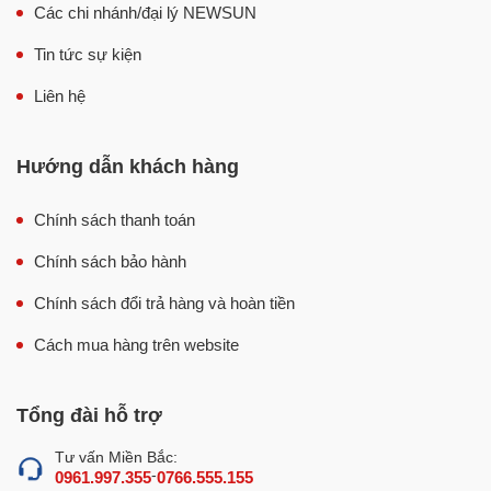
Các chi nhánh/đại lý NEWSUN
Tin tức sự kiện
Liên hệ
Hướng dẫn khách hàng
Đầu tư một chiếc nồi hấp chuyên dụng bằng điện sẽ giúp
bạn hấp bánh nhanh chóng, dễ dàng và đảm bảo chất
Chính sách thanh toán
lượng tốt hơn so phương pháp hấp bánh thủ công.
Chính sách bảo hành
Một số ưu điểm nổi bật của nồi hấp
Chính sách đổi trả hàng và hoàn tiền
bánh bao 3 tầng dùng điện 47cm
Cách mua hàng trên website
Nồi hấp bánh bao 3 tầng dùng điện 47cm có cấu tạo gồm
3 phần chính: thân nồi, đáy nồi và hệ thống xửng hấp.
Mỗi bộ phận thiết kế tối ưu mang lại nhiều tiện ích cho
Tổng đài hỗ trợ
người sử dụng.
Tư vấn Miền Bắc:
-
0961.997.355
0766.555.155
1. Thiết kế nhỏ gọn, đẹp mắt