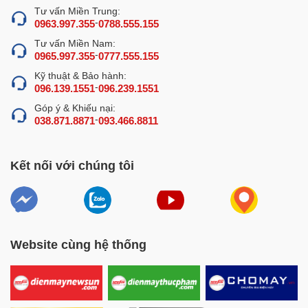
Tư vấn Miền Trung:
-
Với kích thước chỉ khoảng 54x47x75cm, nồi hấp bánh
0963.997.355
0788.555.155
bao 3 tầng dùng điện 47cm khá nhỏ gọn, không làm tốn
Tư vấn Miền Nam:
-
0965.997.355
0777.555.155
nhiều diện tích, mang lại sự rộng rãi cho không gian
quán.
Kỹ thuật & Bảo hành:
-
096.139.1551
096.239.1551
Góp ý & Khiếu nại:
-
038.871.8871
093.466.8811
Kết nối với chúng tôi
Website cùng hệ thống
2. Hấp bánh bao chín đều, thơm ngon