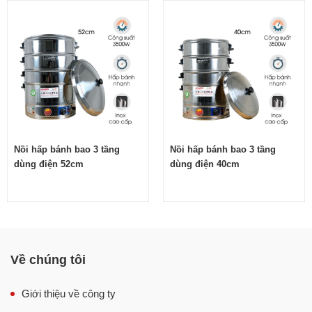
Nồi hấp bánh bao 3 tầng
Nồi hấp bánh bao 3 tầng
Nhờ khả năng hấp đa dạng các loại nguyên liệu, nồi hấp
dùng điện 52cm
dùng điện 40cm
bánh bao phù hợp với rất nhiều người như: Các quán
bánh hấp, nhà hàng chuyên món dimsum, quán cơm,
quán ăn thông thường,… quy mô vừa và nhỏ.
Về chúng tôi
Giới thiệu về công ty