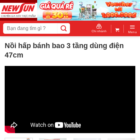
Skip
to
content
Tìm
kiếm:
Chi nhánh
Menu
Nồi hấp bánh bao 3 tầng dùng điện
47cm