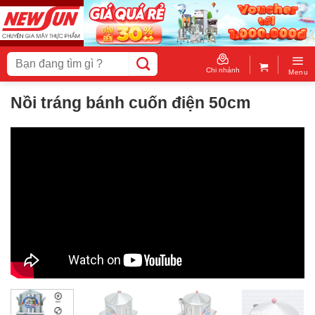
Skip
to
content
Tìm
kiếm:
Chi nhánh
Menu
Nồi tráng bánh cuốn điện 50cm