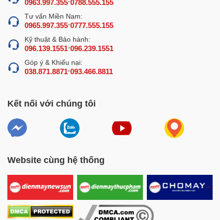
-
0963.997.355
0788.555.155
han gỉ tốt, đảm bảo bền bỉ và an toàn vệ sinh thực phẩm.
Tư vấn Miền Nam:
Riêng phần chân đế được tính toán làm từ inox 201 dày
-
0965.997.355
0777.555.155
0,6mm, vừa để tăng độ cứng, chắc chắn, vừa tối ưu chi
Kỹ thuật & Bảo hành:
phí sản xuất.
-
096.139.1551
096.239.1551
Góp ý & Khiếu nại:
Xem thêm:
Tham khảo ngay các dòng
-
038.871.8871
093.466.8811
nồi tráng bánh cuốn bằng
điện
NEWSUN
giá tốt nhất hiện nay
Kết nối với chúng tôi
Website cùng hệ thống