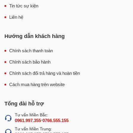
Tin tức sự kiện
Liên hệ
Hướng dẫn khách hàng
Chính sách thanh toán
Chính sách bảo hành
Chính sách đổi trả hàng và hoàn tiền
Cách mua hàng trên website
Cấu tạo nồi tráng bánh cuốn điện 50cm
Tổng đài hỗ trợ
Bền bỉ nhờ sử dụng chất liệu inox 304 cao cấp
Tư vấn Miền Bắc:
-
0961.997.355
0766.555.155
Nồi tráng bánh cuốn điện 50cm được chế tạo chủ yếu từ
Tư vấn Miền Trung:
inox 304 cao cấp, chất liệu có khả năng chống oxy hóa