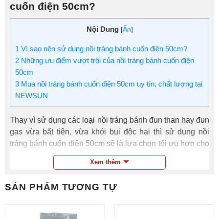
cuốn điện 50cm?
Nội Dung
[
Ẩn
]
1
Vì sao nên sử dụng nồi tráng bánh cuốn điện 50cm?
2
Những ưu điểm vượt trội của nồi tráng bánh cuốn điện
50cm
3
Mua nồi tráng bánh cuốn điện 50cm uy tín, chất lượng tại
NEWSUN
Thay vì sử dụng các loại nồi tráng bánh đun than hay đun
gas vừa bất tiện, vừa khói bụi độc hại thì sử dụng nồi
tráng bánh cuốn điện 50cm sẽ là lựa chọn tối ưu hơn cho
công việc làm bánh cuốn. Sau đây là những lợi ích tuyệt
Xem thêm
vời mà thiết bị này sẽ mang lại cho bạn:
SẢN PHẨM TƯƠNG TỰ