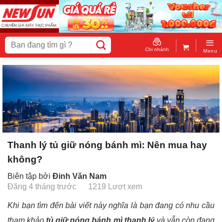
Skip
to
content
Tìm
kiếm:
Chi nhánh
Menu
Thanh lý tủ giữ nóng bánh mì: Nên mua hay
không?
Biên tập bởi
Đinh Văn Nam
Đăng 4 tháng trước
1219 Lượt xem
Khi bạn tìm đến bài viết này nghĩa là bạn đang có nhu cầu
tham khảo
tủ giữ nóng bánh mì thanh lý
và vẫn còn đang