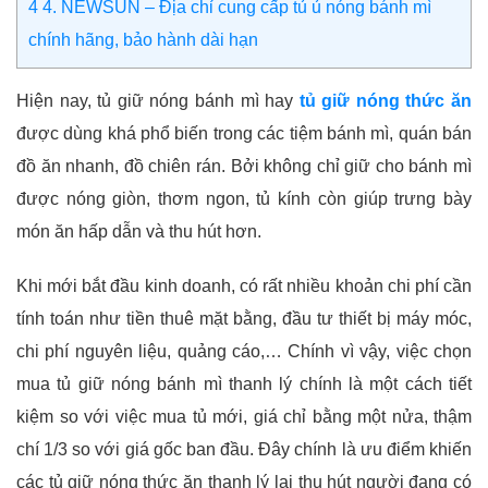
4
4. NEWSUN – Địa chỉ cung cấp tủ ủ nóng bánh mì
chính hãng, bảo hành dài hạn
Hiện nay, tủ giữ nóng bánh mì hay
tủ giữ nóng thức ăn
được dùng khá phổ biến trong các tiệm bánh mì, quán bán
đồ ăn nhanh, đồ chiên rán. Bởi không chỉ giữ cho bánh mì
được nóng giòn, thơm ngon, tủ kính còn giúp trưng bày
món ăn hấp dẫn và thu hút hơn.
Khi mới bắt đầu kinh doanh, có rất nhiều khoản chi phí cần
tính toán như tiền thuê mặt bằng, đầu tư thiết bị máy móc,
chi phí nguyên liệu, quảng cáo,… Chính vì vậy, việc chọn
mua tủ giữ nóng bánh mì thanh lý chính là một cách tiết
kiệm so với việc mua tủ mới, giá chỉ bằng một nửa, thậm
chí 1/3 so với giá gốc ban đầu. Đây chính là ưu điểm khiến
các tủ giữ nóng thức ăn thanh lý lại thu hút người đang có