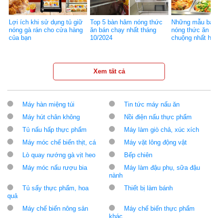
Lợi ích khi sử dụng tủ giữ
Top 5 bàn hâm nóng thức
Những mẫu bàn,
nóng gà rán cho cửa hàng
ăn bán chạy nhất tháng
nóng thức ăn đ
của bạn
10/2024
chuộng nhất hiệ
Xem tất cả
Máy hàn miệng túi
Tin tức máy nấu ăn
Máy hút chân không
Nồi điện nấu thực phẩm
Tủ nấu hấp thực phẩm
Máy làm giò chả, xúc xích
Máy móc chế biến thịt, cá
Máy vặt lông động vật
Lò quay nướng gà vịt heo
Bếp chiên
Máy móc nấu rượu bia
Máy làm đậu phụ, sữa đậu
nành
Tủ sấy thực phẩm, hoa
Thiết bị làm bánh
quả
Máy chế biến nông sản
Máy chế biến thực phẩm
khác