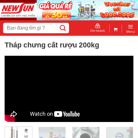
Skip
to
content
Tìm
kiếm:
Chi nhánh
Menu
Tháp chưng cất rượu 200kg