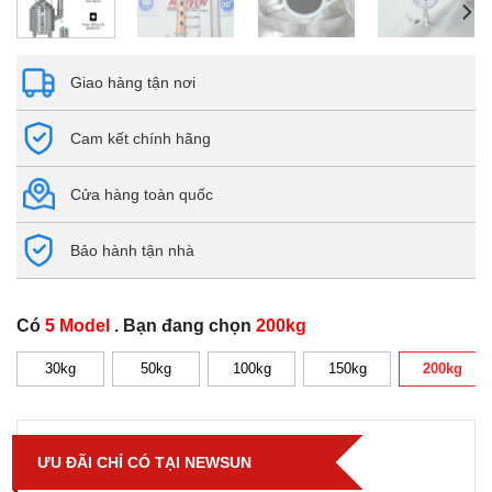
Giao hàng tận nơi
Cam kết chính hãng
Cửa hàng toàn quốc
Bảo hành tận nhà
Có
5 Model
. Bạn đang chọn
200kg
30kg
50kg
100kg
150kg
200kg
ƯU ĐÃI CHỈ CÓ TẠI NEWSUN