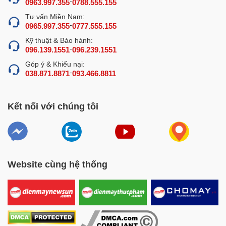
-
0963.997.355
0788.555.155
Nồng độ cồn không cao, chỉ khoảng 30-40 độ.
Tư vấn Miền Nam:
-
0965.997.355
0777.555.155
Kỹ thuật & Bảo hành:
-
096.139.1551
096.239.1551
Góp ý & Khiếu nại:
-
038.871.8871
093.466.8811
Kết nối với chúng tôi
Hạn chế của nồi nấu rượu 1 lớp và nồi đun nhiều lớp
Website cùng hệ thống
Ưu điểm vượt trội và ứng dụng của
tháp chưng cất rượu 5 tầng bằng đồng
200kg/mẻ
Tháp chưng cất rượu 200kg/mẻ áp dụng công nghệ