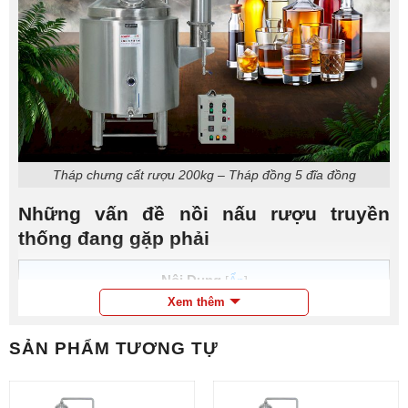
Tháp chưng cất rượu 200kg – Tháp đồng 5 đĩa đồng
Những vấn đề nồi nấu rượu truyền
thống đang gặp phải
Nội Dung
[
Ẩn
]
Xem thêm
1
Những vấn đề nồi nấu rượu truyền thống đang gặp phải
2
Ưu điểm vượt trội và ứng dụng của tháp chưng cất rượu
SẢN PHẨM TƯƠNG TỰ
5 tầng bằng đồng 200kg/mẻ
3
Nguyên lý hoạt động của tháp chưng cất rượu 200kg/mẻ
(tháp đồng 5 đĩa đồng)