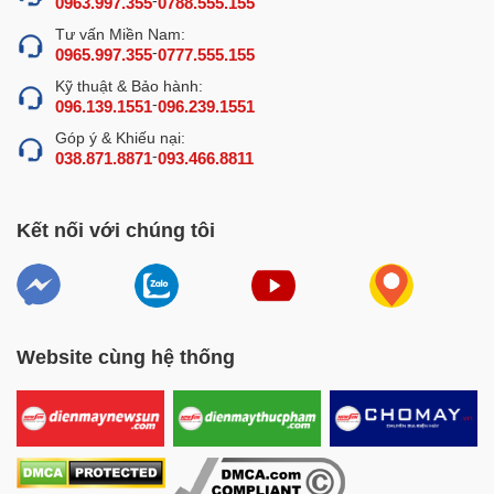
0963.997.355
0788.555.155
Tư vấn Miền Nam:
-
0965.997.355
0777.555.155
Kỹ thuật & Bảo hành:
-
096.139.1551
096.239.1551
Góp ý & Khiếu nại:
-
038.871.8871
093.466.8811
Kết nối với chúng tôi
Website cùng hệ thống