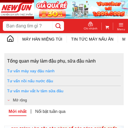
Skip
to
content
Tìm
kiếm:
Chi nhánh
Menu
MÁY HÀN MIỆNG TÚI
TIN TỨC MÁY NẤU ĂN
MÁ
Tổng quan máy làm đậu phụ, sữa đậu nành
Tư vấn máy xay đậu nành
Tư vấn nồi nấu nước đậu
Tư vấn máy vắt ly tâm sữa đậu
Mở rộng
Tư vấn khuôn ép đậu
Top máy móc làm đậu phụ bán chạy
Mới nhất
Nổi bật tuần qua
Cách sử dụng máy móc làm đậu phụ