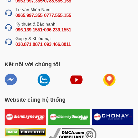
0963.997.355
0788.555.155
Tư vấn Miền Nam:
-
0965.997.355
0777.555.155
Kỹ thuật & Bảo hành:
-
096.139.1551
096.239.1551
Góp ý & Khiếu nại:
-
038.871.8871
093.466.8811
Kết nối với chúng tôi
Website cùng hệ thống