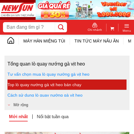
Skip
to
content
Tìm
kiếm:
Chi nhánh
Menu
MÁY HÀN MIỆNG TÚI
TIN TỨC MÁY NẤU ĂN
MÁ
Tổng quan lò quay nướng gà vịt heo
Tư vấn chọn mua lò quay nướng gà vịt heo
Top lò quay nướng gà vịt heo bán chạy
Cách sử dụng lò quay nướng gà vịt heo
Mở rộng
Kinh nghiệm kinh doanh quán gà, vịt quay
Hỏi đáp lò quay nướng gà vịt heo
Mới nhất
Nổi bật tuần qua