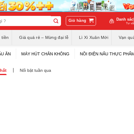
Danh sác
Giỏ hàng
Tư vấ
 tiền
Giá quá rẻ – Mừng đại lễ
Lì Xì Xuân Mới
Vạn quà
ẤU ĂN
MÁY HÚT CHÂN KHÔNG
NỒI ĐIỆN NẤU THỰC PHẨ
hất
Nổi bật tuần qua