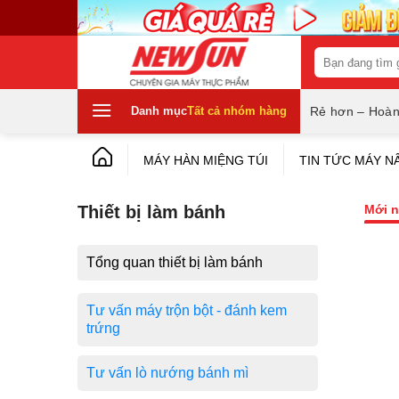
Skip
to
content
Tìm
kiếm:
Danh mục
Tất cả nhóm hàng
Rẻ hơn – Hoàn
MÁY HÀN MIỆNG TÚI
TIN TỨC MÁY N
Thiết bị làm bánh
Mới n
Tổng quan thiết bị làm bánh
Tư vấn máy trộn bột - đánh kem
trứng
Tư vấn lò nướng bánh mì