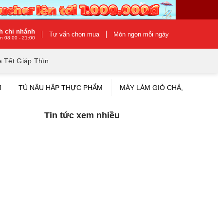
h chi nhánh
Tư vấn chọn mua
Món ngon mỗi ngày
n 08:00 - 21:00
 Tết Giáp Thìn
M
TỦ NẤU HẤP THỰC PHẨM
MÁY LÀM GIÒ CHẢ, XÚC XÍCH
Tin tức xem nhiều