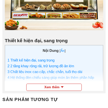
Thiết kế hiện đại, sang trọng
Nội Dung
[
Ẩn
]
1
Thiết kế hiện đại, sang trọng
2
2 tầng khay rộng rãi, trữ lượng đồ ăn lớn
3
Chất liệu inox cao cấp, chắc chắn, tuổi thọ dài
4
Hệ thống đèn chiếu sáng giúp món ăn thêm phần hấp
dẫn
Xem thêm
5
Làm nóng nhanh và ổn định nhờ thanh nhiệt công suất
350W
SẢN PHẨM TƯƠNG TỰ
6
Tiết kiệm điện thông minh với rơ le cảm biến nhiệt
7
Bảng điều khiển trực quan, chỉnh nhiệt độ 30-85°C