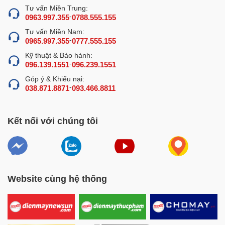
Tư vấn Miền Trung:
dày, chịu lực, chịu nhiệt tốt. Điểm nhấn trong thiết kế là
-
0963.997.355
0788.555.155
thiết kế mặt kính ngoài cùng cong vát, tạo cảm giác mềm
Tư vấn Miền Nam:
mại, vừa tăng tính thẩm mỹ cho sản phẩm, vừa giúp trưng
-
0965.997.355
0777.555.155
bày thực phẩm bắt mắt hơn.
Kỹ thuật & Bảo hành:
-
096.139.1551
096.239.1551
Góp ý & Khiếu nại:
-
038.871.8871
093.466.8811
Kết nối với chúng tôi
Website cùng hệ thống
Khung thân tủ được làm từ inox chất lượng cao, không
gỉ, gia cố chắc chắn giúp tủ bền bỉ và có tuổi thọ dài.