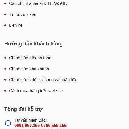
Các chi nhánh/đại lý NEWSUN
Trong tủ được trang bị 2 tầng khay rộng rãi, khoảng cách
giữa các khay được tính toán hợp lý để tận dụng tối đa
Tin tức sự kiện
không gian, trữ lượng đồ ăn lớn nhất mà vẫn đảm bảo
Liên hệ
nhiệt nóng lan tỏa đều khắp tủ.
Hướng dẫn khách hàng
Chính sách thanh toán
Chính sách bảo hành
Chính sách đổi trả hàng và hoàn tiền
Cách mua hàng trên website
Tổng đài hỗ trợ
Chất liệu inox cao cấp, chắc chắn, tuổi thọ
dài
Tư vấn Miền Bắc:
-
0961.997.355
0766.555.155
Tủ giữ nóng gà rán HW-838-3 có 4 mặt kính cường lực