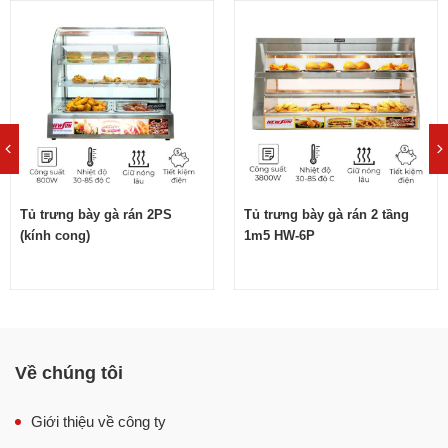
Tủ giữ nóng thực phẩm 838-3 thiết kế dạng khối kín với 2
mặt kính và 2 mặt dùng nhựa mica trong suốt. Song song
với đó là khung thân đen bóng không những làm tăng
tính thẩm mỹ cho tủ, mà còn giúp không gian cửa hàng
thêm phần hiện đại và chuyên nghiệp hơn.
Tủ trưng bày gà rán 2PS
Tủ trưng bày gà rán 2 tầng
(kính cong)
1m5 HW-6P
Về chúng tôi
Giới thiệu về công ty
2 tầng khay rộng rãi, trữ lượng đồ ăn lớn