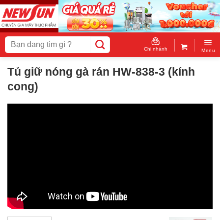
Skip
to
content
Tìm
kiếm:
Chi nhánh
Menu
Tủ giữ nóng gà rán HW-838-3 (kính
cong)