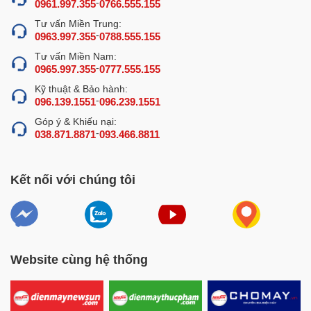
-
0961.997.355
0766.555.155
Tư vấn Miền Trung:
-
0963.997.355
0788.555.155
Tư vấn Miền Nam:
-
0965.997.355
0777.555.155
Kỹ thuật & Bảo hành:
-
096.139.1551
096.239.1551
Góp ý & Khiếu nại:
-
038.871.8871
093.466.8811
Kết nối với chúng tôi
Website cùng hệ thống
Cấu tạo tủ sấy bát đũa công nghiệp 2 buồng
Chất liệu cao cấp, bền bỉ