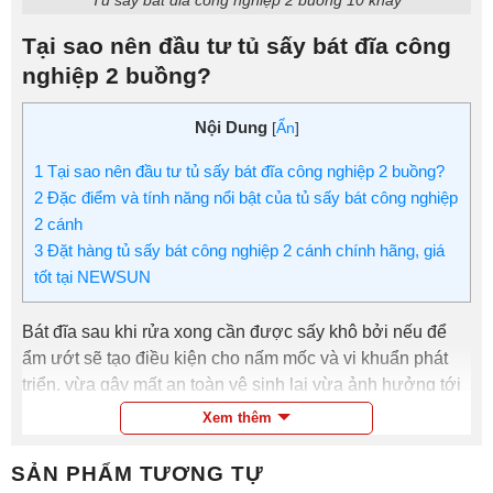
Tại sao nên đầu tư tủ sấy bát đĩa công
nghiệp 2 buồng?
Nội Dung
[
Ẩn
]
1
Tại sao nên đầu tư tủ sấy bát đĩa công nghiệp 2 buồng?
2
Đặc điểm và tính năng nổi bật của tủ sấy bát công nghiệp
2 cánh
3
Đặt hàng tủ sấy bát công nghiệp 2 cánh chính hãng, giá
tốt tại NEWSUN
Bát đĩa sau khi rửa xong cần được sấy khô bởi nếu để
ẩm ướt sẽ tạo điều kiện cho nấm mốc và vi khuẩn phát
triển, vừa gây mất an toàn vệ sinh lại vừa ảnh hưởng tới
độ bền của chất liệu.
Xem thêm
Với số lượng bát đĩa lên tới hàng nghìn chiếc mỗi ngày,
SẢN PHẨM TƯƠNG TỰ
nếu lau khô thủ công sẽ tốn rất nhiều thời gian. Trong khi