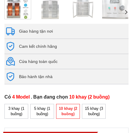
Giao hàng tận nơi
Cam kết chính hãng
Cửa hàng toàn quốc
Bảo hành tận nhà
Có
4 Model
. Bạn đang chọn
10 khay (2 buồng)
3 khay (1
5 khay (1
10 khay (2
15 khay (3
buồng)
buồng)
buồng)
buồng)