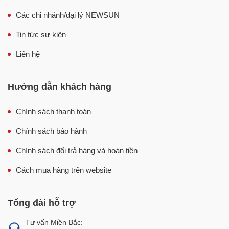
Tủ sấy bát đĩa công nghiệp 2 buồng 10 khay có kiểu
Các chi nhánh/đại lý NEWSUN
dáng công nghiệp đẹp mắt. Cấu tạo của tủ cũng khá đơn
Tin tức sự kiện
giản nhưng lại sở hữu nhiều tính năng vượt trội, mang
đến hiệu quả cao và sự chuyên nghiệp khi sử dụng.
Liên hệ
Hướng dẫn khách hàng
Chính sách thanh toán
Chính sách bảo hành
Chính sách đổi trả hàng và hoàn tiền
Cách mua hàng trên website
Tổng đài hỗ trợ
Kiểu dáng chuyên nghiệp, hiện đại
Tư vấn Miền Bắc: