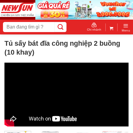
Skip
to
content
Tìm
kiếm:
Chi nhánh
Menu
Tủ sấy bát đĩa công nghiệp 2 buồng
(10 khay)