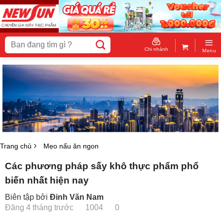
Skip
to
content
Tìm
kiếm:
Chi nhánh
Menu
Trang chủ
Mẹo nấu ăn ngon
Các phương pháp sấy khô thực phẩm phổ
biến nhất hiện nay
Biên tập bởi
Đinh Văn Nam
Đăng 4 tháng trước
1004
0