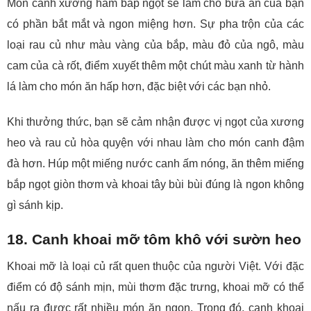
Món canh xương hầm bắp ngọt sẽ làm cho bữa ăn của bạn
có phần bắt mắt và ngon miệng hơn. Sự pha trộn của các
loại rau củ như màu vàng của bắp, màu đỏ của ngô, màu
cam của cà rốt, điểm xuyết thêm một chút màu xanh từ hành
lá làm cho món ăn hấp hơn, đặc biệt với các bạn nhỏ.
Khi thưởng thức, bạn sẽ cảm nhận được vị ngọt của xương
heo và rau củ hòa quyện với nhau làm cho món canh đậm
đà hơn. Húp một miếng nước canh ấm nóng, ăn thêm miếng
bắp ngọt giòn thơm và khoai tây bùi bùi đúng là ngon không
gì sánh kịp.
18. Canh khoai mỡ tôm khô với sườn heo
Khoai mỡ là loại củ rất quen thuộc của người Việt. Với đặc
điểm có độ sánh mịn, mùi thơm đặc trưng, khoai mỡ có thể
nấu ra được rất nhiều món ăn ngon. Trong đó, canh khoai