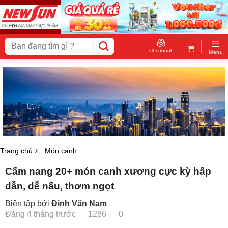
Skip
to
content
Tìm
kiếm:
Chi nhánh
Menu
Trang chủ
Món canh
Cẩm nang 20+ món canh xương cực kỳ hấp
dẫn, dễ nấu, thơm ngọt
Biên tập bởi
Đinh Văn Nam
Đăng 4 tháng trước
1286
0