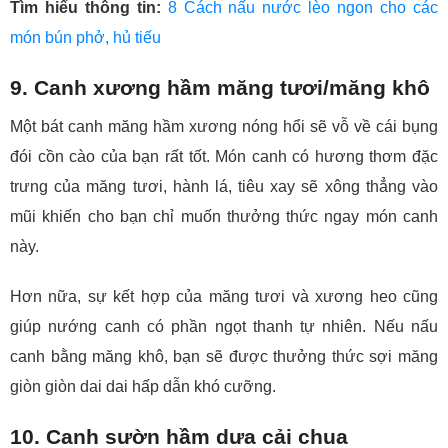
Tìm hiểu thông tin:
8 Cách nấu nước lèo ngon cho các
món bún phở, hủ tiếu
9. Canh xương hầm măng tươi/măng khô
Một bát canh măng hầm xương nóng hổi sẽ vỗ về cái bụng
đói cồn cào của bạn rất tốt. Món canh có hương thơm đặc
trưng của măng tươi, hành lá, tiêu xay sẽ xông thẳng vào
mũi khiến cho bạn chỉ muốn thưởng thức ngay món canh
này.
Hơn nữa, sự kết hợp của măng tươi và xương heo cũng
giúp nướng canh có phần ngọt thanh tự nhiên. Nếu nấu
canh bằng măng khô, bạn sẽ được thưởng thức sợi măng
giòn giòn dai dai hấp dẫn khó cưỡng.
10. Canh sườn hầm dưa cải chua