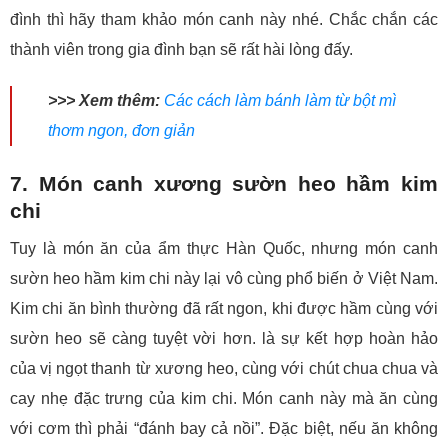
đình thì hãy tham khảo món canh này nhé. Chắc chắn các
thành viên trong gia đình bạn sẽ rất hài lòng đấy.
>>> Xem thêm:
Các cách làm bánh làm từ bột mì
thơm ngon, đơn giản
7. Món canh xương sườn heo hầm kim
chi
Tuy là món ăn của ẩm thực Hàn Quốc, nhưng món canh
sườn heo hầm kim chi này lại vô cùng phổ biến ở Việt Nam.
Kim chi ăn bình thường đã rất ngon, khi được hầm cùng với
sườn heo sẽ càng tuyệt vời hơn. là sự kết hợp hoàn hảo
của vị ngọt thanh từ xương heo, cùng với chút chua chua và
cay nhẹ đặc trưng của kim chi. Món canh này mà ăn cùng
với cơm thì phải “đánh bay cả nồi”. Đặc biệt, nếu ăn không