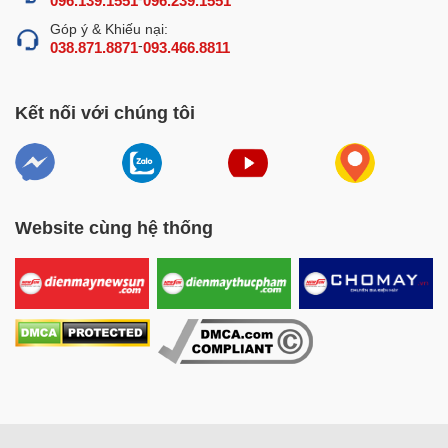
096.139.1551
096.239.1551
Góp ý & Khiếu nại:
-
038.871.8871
093.466.8811
Kết nối với chúng tôi
Website cùng hệ thống