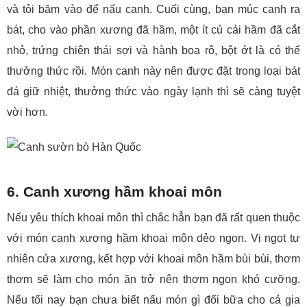
và tỏi băm vào để nấu canh. Cuối cùng, bạn múc canh ra
bát, cho vào phần xương đã hầm, một ít củ cải hầm đã cắt
nhỏ, trứng chiên thái sợi và hành boa rô, bột ớt là có thể
thưởng thức rồi. Món canh này nên được đặt trong loại bát
đá giữ nhiệt, thưởng thức vào ngày lạnh thì sẽ càng tuyệt
vời hơn.
6. Canh xương hầm khoai môn
Nếu yêu thích khoai môn thì chắc hẳn bạn đã rất quen thuộc
với món canh xương hầm khoai môn dẻo ngon. Vị ngọt tự
nhiên cửa xương, kết hợp với khoai môn hầm bùi bùi, thơm
thơm sẽ làm cho món ăn trở nên thơm ngon khó cưỡng.
Nếu tối nay bạn chưa biết nấu món gì đổi bữa cho cả gia