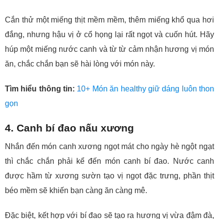
Cắn thử một miếng thịt mềm mềm, thêm miếng khổ qua hơi
đắng, nhưng hậu vị ở cổ họng lại rất ngọt và cuốn hút. Hãy
húp một miếng nước canh và từ từ cảm nhận hương vị món
ăn, chắc chắn bạn sẽ hài lòng với món này.
Tìm hiểu thông tin:
10+ Món ăn healthy giữ dáng luôn thon
gọn
4. Canh bí đao nấu xương
Nhắn đến món canh xương ngọt mát cho ngày hè ngột ngạt
thì chắc chắn phải kể đến món canh bí đao. Nước canh
được hầm từ xương sườn tạo vị ngọt đặc trưng, phần thịt
béo mềm sẽ khiến bạn càng ăn càng mê.
Đặc biệt, kết hợp với bí đao sẽ tạo ra hương vị vừa đậm đà,