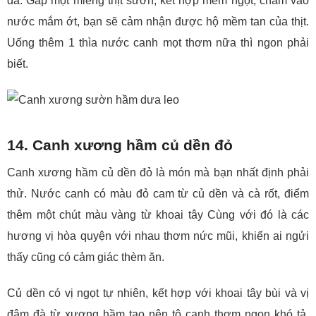
đà. Gắp một miếng thịt sườn, kết hợp mềm ngọt, chấm vào
nước mắm ớt, bạn sẽ cảm nhận được hộ mềm tan của thịt.
Uống thêm 1 thìa nước canh mọt thơm nữa thì ngon phải
biết.
14. Canh xương hầm củ dền đỏ
Canh xương hầm củ dền đỏ là món mà bạn nhất định phải
thử. Nước canh có màu đỏ cam từ củ dền và cà rốt, điểm
thêm một chút màu vàng từ khoai tây Cùng với đó là các
hương vị hòa quyện với nhau thơm nức mũi, khiến ai ngửi
thấy cũng có cảm giác thèm ăn.
Củ dền có vị ngọt tự nhiên, kết hợp với khoai tây bùi và vị
đậm đà từ xương hầm tạo nên tô canh thơm ngon khó tả.