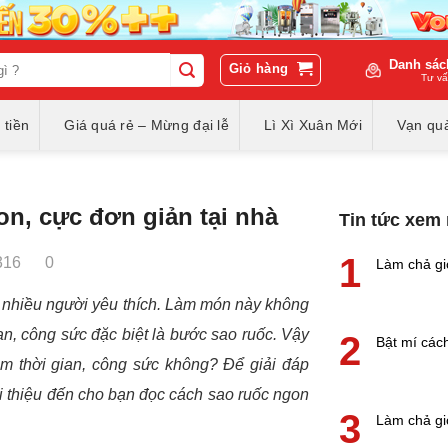
Danh sác
Giỏ hàng
Tư vấ
 tiền
Giá quá rẻ – Mừng đại lễ
Lì Xì Xuân Mới
Vạn quà
n, cực đơn giản tại nhà
Tin tức xem
1
316
0
Làm chả gi
 nhiều người yêu thích. Làm món này không
ian, công sức đặc biệt là bước sao ruốc. Vậy
2
Bật mí các
ệm thời gian, công sức không? Để giải đáp
ới thiệu đến cho bạn đọc cách sao ruốc ngon
3
Làm chả gi