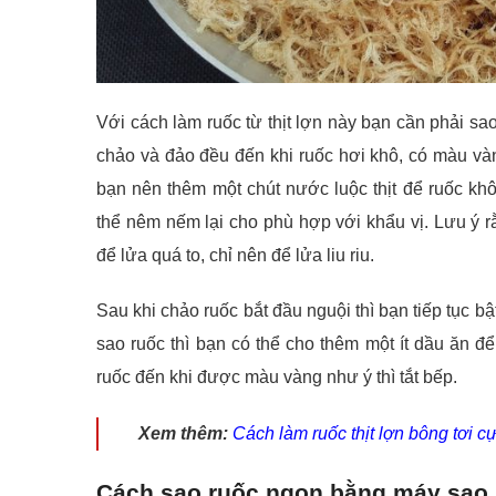
Với cách làm ruốc từ thịt lợn này bạn cần phải sao
chảo và đảo đều đến khi ruốc hơi khô, có màu vàng
bạn nên thêm một chút nước luộc thịt để ruốc k
thể nêm nếm lại cho phù hợp với khẩu vị. Lưu ý r
để lửa quá to, chỉ nên để lửa liu riu.
Sau khi chảo ruốc bắt đầu nguội thì bạn tiếp tục bậ
sao ruốc thì bạn có thể cho thêm một ít dầu ăn để
ruốc đến khi được màu vàng như ý thì tắt bếp.
Xem thêm:
Cách làm ruốc thịt lợn bông tơi c
Cách sao ruốc ngon bằng máy sao 