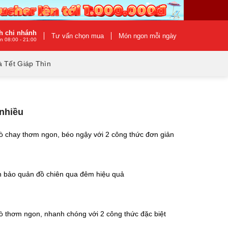
h chi nhánh
Tư vấn chọn mua
Món ngon mỗi ngày
n 08:00 - 21:00
 Tết Giáp Thìn
 nhiều
ò chay thơm ngon, béo ngậy với 2 công thức đơn giản
h bảo quản đồ chiên qua đêm hiệu quả
ò thơm ngon, nhanh chóng với 2 công thức đặc biệt