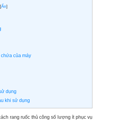
[
Ẩn
]
g
g chứa của máy
 sử dụng
u khi sử dụng
cách rang ruốc thủ công số lượng ít phục vụ