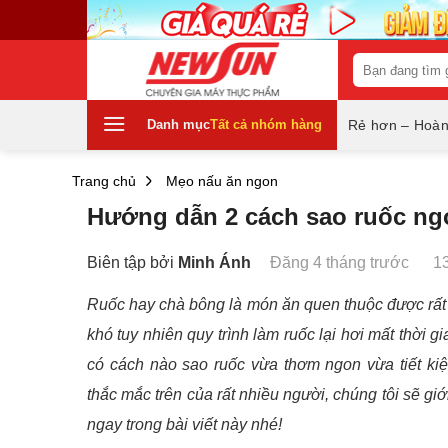
Skip
to
content
Tìm
kiếm:
Danh mục
Tất cả nhóm hàng
Rẻ hơn – Hoàn
Trang chủ
Mẹo nấu ăn ngon
Hướng dẫn 2 cách sao ruốc ngo
Biên tập bởi
Minh Ánh
Đăng 4 tháng trước
1
Ruốc hay chà bông là món ăn quen thuộc được rất
khó tuy nhiên quy trình làm ruốc lại hơi mất thời g
có cách nào sao ruốc vừa thơm ngon vừa tiết ki
thắc mắc trên của rất nhiều người, chúng tôi sẽ gi
ngay trong bài viết này nhé!