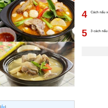
4
Cách nấu x
5
3 cách nấu
[
Ẩn
]