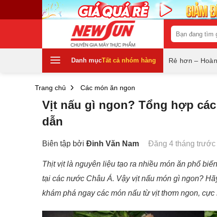
Skip
to
content
Tìm
kiếm:
Danh mục
Tất cả nhóm hàng
Rẻ hơn – Hoàn
Trang chủ
Các món ăn ngon
Vịt nấu gì ngon? Tổng hợp các
dẫn
Biên tập bởi
Đinh Văn Nam
Đăng 4 tháng trước
Thịt vịt là nguyên liệu tạo ra nhiều món ăn phổ biến
tại các nước Châu Á. Vậy vịt nấu món gì ngon? H
khám phá ngay các món nấu từ vịt thơm ngon, cực h