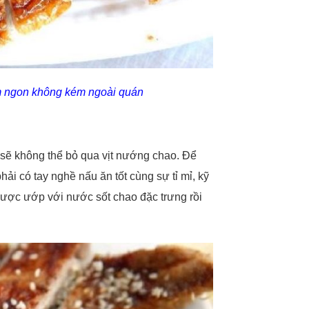
m ngon không kém ngoài quán
 sẽ không thể bỏ qua vịt nướng chao. Để
i có tay nghề nấu ăn tốt cùng sự tỉ mỉ, kỹ
 được ướp với nước sốt chao đặc trưng rồi