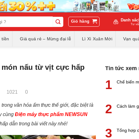
Danh sác
Giỏ hàng
Tư vấ
 tiền
Giá quá rẻ – Mừng đại lễ
Lì Xì Xuân Mới
Vạn quà
 món nấu từ vịt cực hấp
Tin tức xem
1
Chế biến m
1021
0
2
 trong văn hóa ẩm thực thế giới, đặc biệt là
Cách làm g
ãy cùng
Điện máy thực phẩm NEWSUN
ấp dẫn trong bài viết này nhé!
3
Tổng hợp c