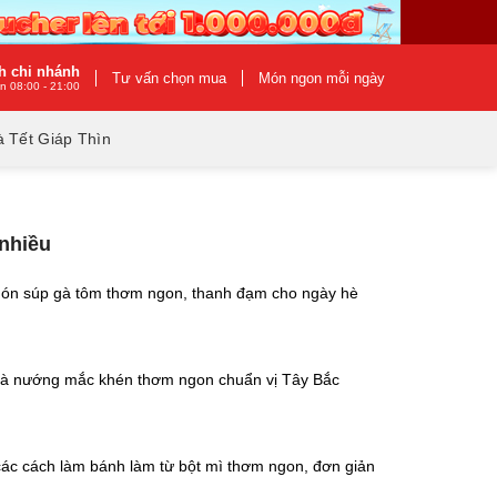
h chi nhánh
Tư vấn chọn mua
Món ngon mỗi ngày
n 08:00 - 21:00
 Tết Giáp Thìn
 nhiều
ón súp gà tôm thơm ngon, thanh đạm cho ngày hè
à nướng mắc khén thơm ngon chuẩn vị Tây Bắc
ác cách làm bánh làm từ bột mì thơm ngon, đơn giản