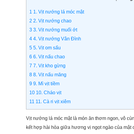
1
1. Vịt nướng lá móc mật
2
2. Vịt nướng chao
3
3. Vịt nướng muối ớt
4
4. Vịt nướng Vân Đình
5
5. Vịt om sấu
6
6. Vịt nấu chao
7
7. Vịt kho gừng
8
8. Vịt nấu măng
9
9. Mì vịt tiềm
10
10. Cháo vịt
11
11. Cà ri vịt xiêm
Vịt nướng lá móc mật là món ăn thơm ngon, vô cù
kết hợp hài hòa giữa hương vị ngọt ngào của mật 