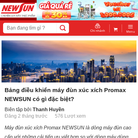
Skip
to
content
Tìm
kiếm:
Chi nhánh
Menu
Bảng điều khiển máy đùn xúc xích Promax
NEWSUN có gì đặc biệt?
Biên tập bởi
Thanh Huyền
Đăng 2 tháng trước
576 Lượt xem
Máy đùn xúc xích Promax NEWSUN là dòng máy đùn cao
cấp với những cải tiến ưu việt hơn so với dòng máy dùng