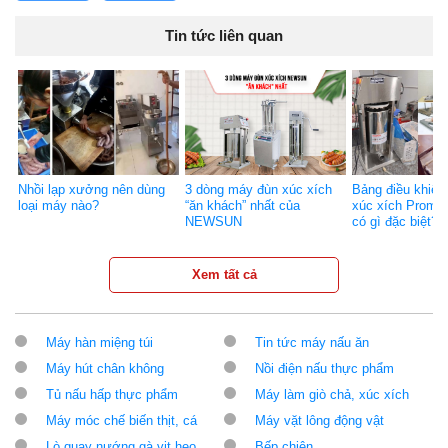
Tin tức liên quan
Nhồi lạp xưởng nên dùng
3 dòng máy đùn xúc xích
Bảng điều khiể
loại máy nào?
“ăn khách” nhất của
xúc xích Prom
NEWSUN
có gì đặc biệt?
Xem tất cả
Máy hàn miệng túi
Tin tức máy nấu ăn
Máy hút chân không
Nồi điện nấu thực phẩm
Tủ nấu hấp thực phẩm
Máy làm giò chả, xúc xích
Máy móc chế biến thịt, cá
Máy vặt lông động vật
Lò quay nướng gà vịt heo
Bếp chiên