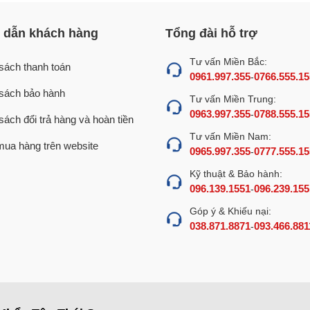
dẫn khách hàng
Tổng đài hỗ trợ
 đó là kiểu dáng gọn dàng và chuyên nghiệp. Nồi được đặt
Tư vấn Miền Bắc:
ánh xe giúp di chuyển nồi dễ dàng theo ý muốn, thay vì những
sách thanh toán
0961.997.355
0766.555.15
-
sách bảo hành
Tư vấn Miền Trung:
0963.997.355
0788.555.15
-
sách đổi trả hàng và hoàn tiền
Tư vấn Miền Nam:
ua hàng trên website
0965.997.355
0777.555.15
-
Kỹ thuật & Bảo hành:
096.139.1551
096.239.155
-
Góp ý & Khiếu nại:
038.871.8871
093.466.881
-