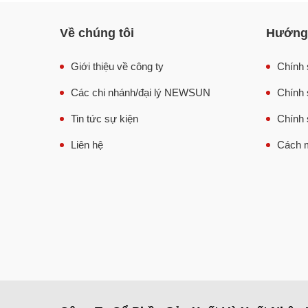
Thiết kế hiện đại và thuận tiện di chuyển
Về chúng tôi
Hướng 
Ưu điểm lớn nhất của bộ 2
nồi nấu phở
chung bệ
chung lên bệ đỡ, có tay đẩy chắc chắn và các b
Giới thiệu về công ty
Chính 
chiếc nồi đơn không có bánh xe, khó di chuyển.
Các chi nhánh/đại lý NEWSUN
Chính 
Tin tức sự kiện
Chính 
Liên hệ
Cách m