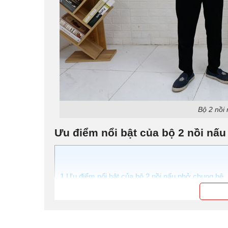
Bộ 2 nồi
Ưu điểm nổi bật của bộ 2 nồi nấ
1
Ưu điểm nổi bật của bộ 2 nồi nấu phở chung bệ
2
Đặt hàng bộ 2 nồi nấu phở chung bệ ở đâu uy tí