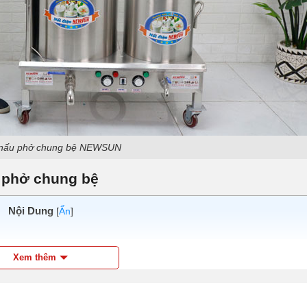
 nấu phở chung bệ NEWSUN
u phở chung bệ
Nội Dung
[
Ẩn
]
n chất lượng?
Xem thêm