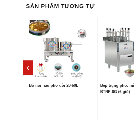
SẢN PHẨM TƯƠNG TỰ
ng bệ
Bộ nồi nấu phở đôi 20-60L
Bếp trụng phở, mì
BTNP-6G (6 giỏ)
Cấu tạo