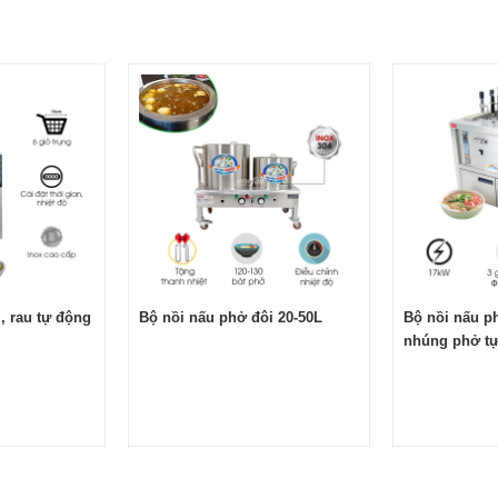
, rau tự động
Bộ nồi nấu phở đôi 20-50L
Bộ nồi nấu p
nhúng phở t
3G-H30-30
 bộ 2 nồi nấu phở chung bệ