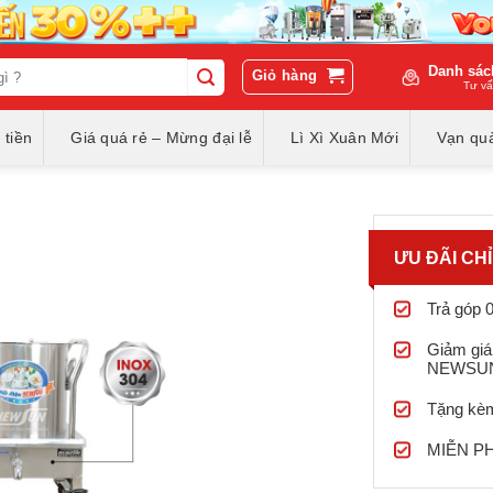
Danh sác
Giỏ hàng
Tư vấ
 tiền
Giá quá rẻ – Mừng đại lễ
Lì Xì Xuân Mới
Vạn quà
ƯU ĐÃI CH
Trả góp 
Giảm giá
NEWSU
Tặng kèm
MIỄN PHÍ