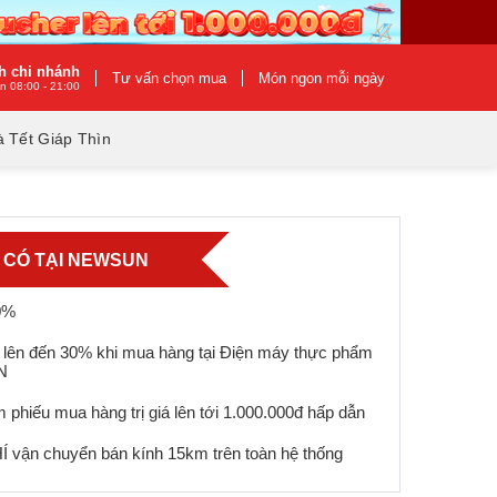
h chi nhánh
Tư vấn chọn mua
Món ngon mỗi ngày
n 08:00 - 21:00
 Tết Giáp Thìn
Ỉ CÓ TẠI NEWSUN
0%
 lên đến 30% khi mua hàng tại Điện máy thực phẩm
N
 phiếu mua hàng trị giá lên tới 1.000.000đ hấp dẫn
 vận chuyển bán kính 15km trên toàn hệ thống