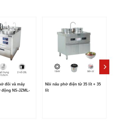
hở đôi và máy
Nồi nấu phở điện từ 35 lít + 35
ự động NS-JZML-
lít