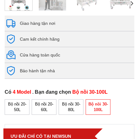
Giao hàng tận nơi
Cam kết chính hãng
Cửa hàng toàn quốc
Bảo hành tận nhà
Có
4 Model
. Bạn đang chọn
Bộ nồi 30-100L
Bộ nồi 20-
Bộ nồi 20-
Bộ nồi 30-
Bộ nồi 30-
50L
60L
80L
100L
ƯU ĐÃI CHỈ CÓ TẠI NEWSUN