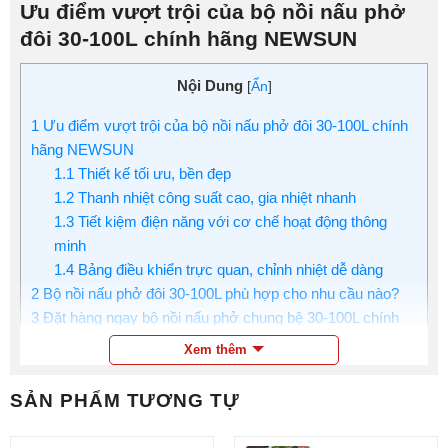
Ưu điểm vượt trội của bộ nồi nấu phở
đôi 30-100L chính hãng NEWSUN
Nội Dung
[
Ẩn
]
1
Ưu điểm vượt trội của bộ nồi nấu phở đôi 30-100L chính
hãng NEWSUN
1.1
Thiết kế tối ưu, bền đẹp
1.2
Thanh nhiệt công suất cao, gia nhiệt nhanh
1.3
Tiết kiệm điện năng với cơ chế hoạt động thông
minh
1.4
Bảng điều khiển trực quan, chỉnh nhiệt dễ dàng
2
Bộ nồi nấu phở đôi 30-100L phù hợp cho nhu cầu nào?
3
Đặt hàng ngay bộ nồi nấu phở chung bệ 30-100L chính
hãng NEWSUN
Xem thêm
Bộ nồi nấu phở đôi 30-100L thiết kế gồm: 1 nồi nấu phở
SẢN PHẨM TƯƠNG TỰ
30 lít, 1 nồi nấu phở 80 lít, bệ đỡ chung, hệ điều khiển
liền nồi (hoặc tủ điện rời tùy chọn).