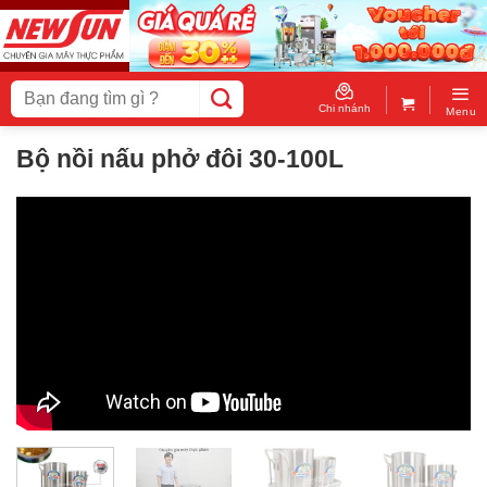
Skip
to
content
Tìm
kiếm:
Chi nhánh
Menu
Bộ nồi nấu phở đôi 30-100L