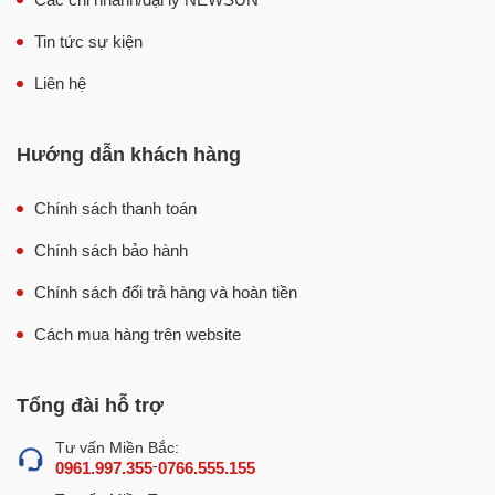
Thiết kế tối ưu, bền đẹp
Tin tức sự kiện
– Bộ nồi nấu phở 30-100L được chế tạo từ chất liệu inox
Liên hệ
304 cao cấp với độ dày 0,8mm, vượt trội hơn so với các
nồi nấu phở khác trên thị trường chỉ có độ dày khoảng
0,5-0,6mm. Vì thế bộ nồi nấu phở đôi NEWSUN được
Hướng dẫn khách hàng
đánh giá là siêu bền bỉ, không bị biến dạng khi đun nấu ở
nhiệt độ cao, đảm bảo an toàn vệ sinh thực phẩm.
Chính sách thanh toán
Chính sách bảo hành
Chính sách đổi trả hàng và hoàn tiền
Cách mua hàng trên website
Tổng đài hỗ trợ
Tư vấn Miền Bắc:
-
0961.997.355
0766.555.155