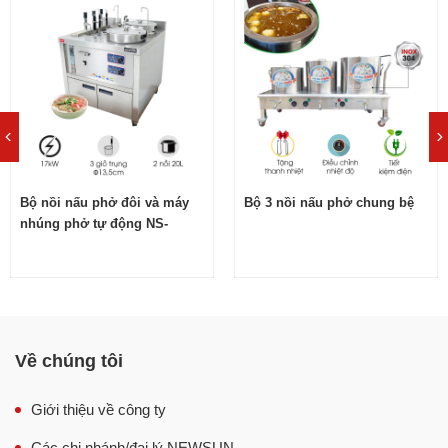
Bộ nồi nấu phở đôi và máy
Bộ 3 nồi nấu phở chung bệ
nhúng phở tự động NS-
JZML-3G-H30-30
Về chúng tôi
Giới thiệu về công ty
Cấu tạo bộ nồi nấu phở đôi 30-80L
Các chi nhánh/đại lý NEWSUN