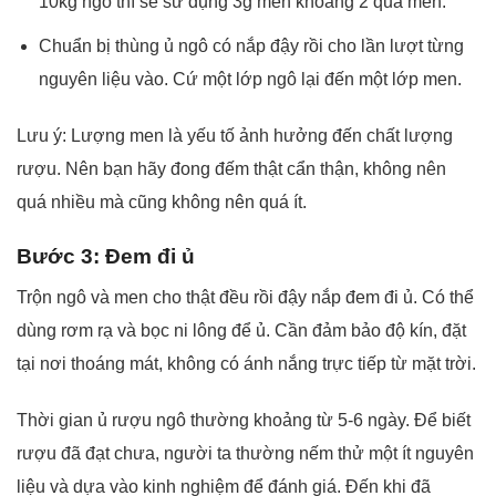
10kg ngô thì sẽ sử dụng 3g men khoảng 2 quả men.
Chuẩn bị thùng ủ ngô có nắp đậy rồi cho lần lượt từng
nguyên liệu vào. Cứ một lớp ngô lại đến một lớp men.
Lưu ý: Lượng men là yếu tố ảnh hưởng đến chất lượng
rượu. Nên bạn hãy đong đếm thật cẩn thận, không nên
quá nhiều mà cũng không nên quá ít.
Bước 3: Đem đi ủ
Trộn ngô và men cho thật đều rồi đậy nắp đem đi ủ. Có thể
dùng rơm rạ và bọc ni lông để ủ. Cần đảm bảo độ kín, đặt
tại nơi thoáng mát, không có ánh nắng trực tiếp từ mặt trời.
Thời gian ủ rượu ngô thường khoảng từ 5-6 ngày. Để biết
rượu đã đạt chưa, người ta thường nếm thử một ít nguyên
liệu và dựa vào kinh nghiệm để đánh giá. Đến khi đã