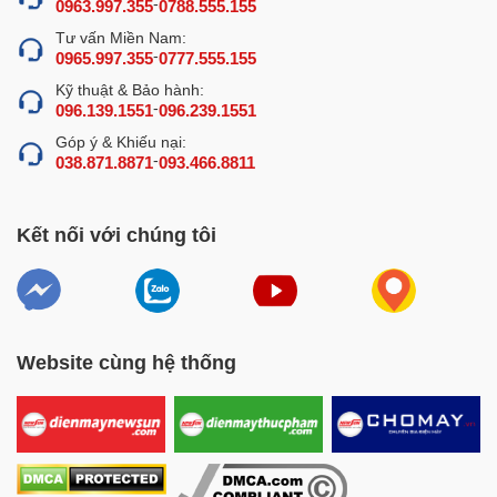
-
0963.997.355
0788.555.155
Tư vấn Miền Nam:
-
0965.997.355
0777.555.155
Kỹ thuật & Bảo hành:
-
096.139.1551
096.239.1551
Góp ý & Khiếu nại:
-
038.871.8871
093.466.8811
Kết nối với chúng tôi
Website cùng hệ thống