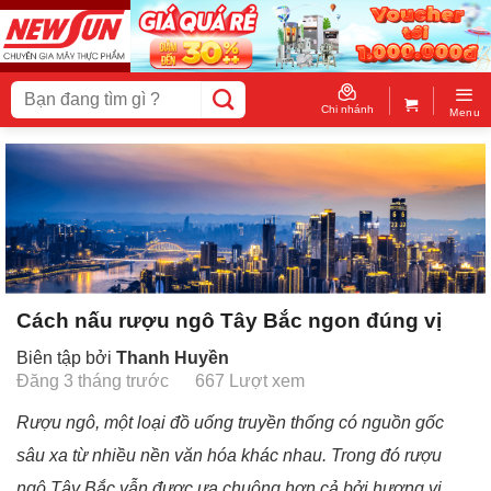
Skip
to
content
Tìm
kiếm:
Chi nhánh
Menu
Cách nấu rượu ngô Tây Bắc ngon đúng vị
Biên tập bởi
Thanh Huyền
Đăng 3 tháng trước
667 Lượt xem
Rượu ngô, một loại đồ uống truyền thống có nguồn gốc
sâu xa từ nhiều nền văn hóa khác nhau. Trong đó rượu
ngô Tây Bắc vẫn được ưa chuộng hơn cả bởi hương vị