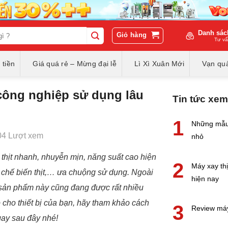
Danh sác
Giỏ hàng
Tư vấ
 tiền
Giá quá rẻ – Mừng đại lễ
Lì Xì Xuân Mới
Vạn quà
 công nghiệp sử dụng lâu
Tin tức xem
1
Những mẫu 
04 Lượt xem
nhỏ
thịt nhanh, nhuyễn mịn, năng suất cao hiện
2
Máy xay thị
ở chế biến thịt,… ưa chuộng sử dụng. Ngoài
hiện nay
n sản phẩm này cũng đang được rất nhiều
 cho thiết bị của bạn, hãy tham khảo cách
3
Review máy
gay sau đây nhé!