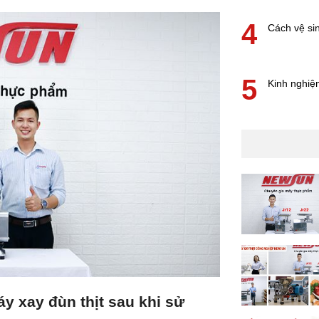
4
Cách vệ sin
5
Kinh nghiệ
y xay đùn thịt sau khi sử