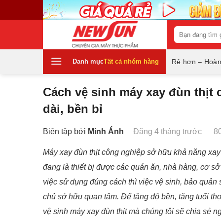
Skip
to
content
Tìm
kiếm:
Danh mục
Tất cả nhóm hàng
Rẻ hơn – Hoàn
Cách vệ sinh máy xay đùn thịt
dài, bền bỉ
Biên tập bởi
Minh Ánh
Đăng 4 tháng trước
8
Máy xay đùn thịt công nghiệp sở hữu khả năng xay 
đang là thiết bị được các quán ăn, nhà hàng, cơ s
việc sử dụng đúng cách thì việc vệ sinh, bảo quả
chủ sở hữu quan tâm. Để tăng độ bền, tăng tuổi thọ
vệ sinh máy xay đùn thịt mà chúng tôi sẽ chia sẻ n