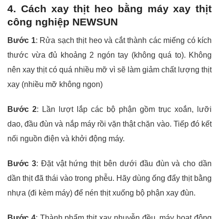
4. Cách xay thịt heo bằng máy xay thịt
công nghiệp NEWSUN
Bước 1
: Rửa sạch thịt heo và cắt thành các miếng có kích
thước vừa đủ khoảng 2 ngón tay (không quá to). Không
nên xay thịt có quá nhiều mỡ vì sẽ làm giảm chất lượng thịt
xay (nhiều mỡ không ngon)
Bước 2
: Lần lượt lắp các bộ phận gồm trục xoắn, lưỡi
dao, đầu đùn và nắp máy rồi vặn thật chặn vào. Tiếp đó kết
nối nguồn điện và khởi động máy.
Bước 3
: Đặt vật hứng thịt bên dưới đầu đùn và cho dần
dần thịt đã thái vào trong phễu. Hãy dùng ống đẩy thịt bằng
nhựa (đi kèm máy) để nén thịt xuống bộ phận xay đùn.
Bước 4
: Thành phẩm thịt xay nhuyễn đều, máy hoạt động