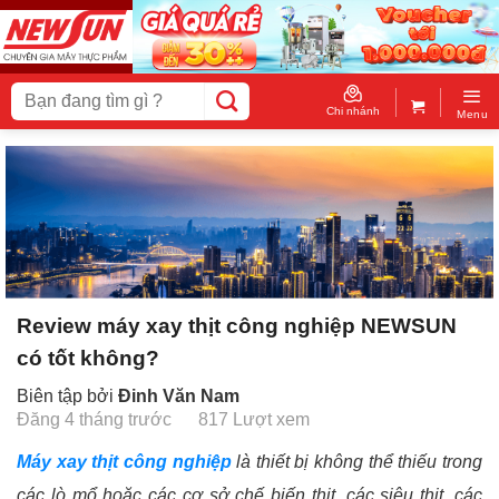
Skip
to
content
Tìm
kiếm:
Chi nhánh
Menu
Review máy xay thịt công nghiệp NEWSUN
có tốt không?
Biên tập bởi
Đinh Văn Nam
Đăng 4 tháng trước
817 Lượt xem
Máy xay thịt công nghiệp
là thiết bị không thể thiếu trong
các lò mổ hoặc các cơ sở chế biến thịt, các siêu thịt, các