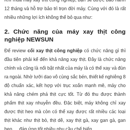
12 tháng và hỗ trợ bảo trì trọn đời máy. Cùng với đó là rất
nhiều những lợi ích không thể bỏ qua như:
2. Chức năng của máy xay thịt công
nghiệp NEWSUN
Để review
cối xay thịt công nghiệp
có chức năng gì thì
đầu tiên phải kể đến khả năng xay thịt. Đây là chức năng
chính và cũng là nổi bật nhất của máy là có thể xay và đùn
ra ngoài. Nhờ lưỡi dao vô cùng sắc bén, thiết kế nghiêng 8
độ chuẩn xác, kết hợp với trục xoắn mạnh mẽ, máy cho
khả năng chém phá thịt cực tốt. Từ đó thu được thành
phẩm thịt xay nhuyễn đều. Đặc biệt, máy không chỉ xay
được thịt heo mà còn có thể xay được rất nhiều các loại
thịt khác như thịt bò, thịt dê, xay thịt gà, xay gan gà, gan
heo,… đáp ứng tốt nhiều nhu cầu chế biến.