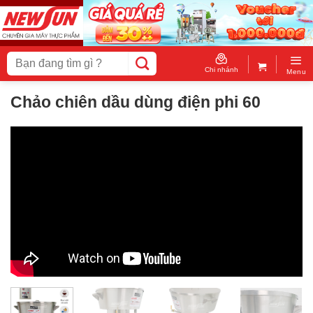
Skip
to
content
Tìm
kiếm:
Chi nhánh
Menu
Chảo chiên dầu dùng điện phi 60