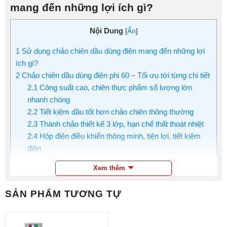
mang đến những lợi ích gì?
Nội Dung
[
Ẩn
]
1
Sử dụng chảo chiên dầu dùng điện mang đến những lợi
ích gì?
2
Chảo chiên dầu dùng điện phi 60 – Tối ưu tới từng chi tiết
2.1
Công suất cao, chiên thực phẩm số lượng lớn
nhanh chóng
2.2
Tiết kiệm dầu tốt hơn chảo chiên thông thường
2.3
Thành chảo thiết kế 3 lớp, hạn chế thất thoát nhiệt
2.4
Hộp điện điều khiển thông minh, tiện lợi, tiết kiệm
điện
2.5
Chất liệu 100% inox 304 siêu bền
Xem thêm
3
Mua chảo chiên dầu bằng điện phi 60 NEWSUN chính
hãng, chất lượng và nhiều ưu đãi
SẢN PHẨM TƯƠNG TỰ
Là một sản phẩm hoàn toàn mới thuộc dòng thiết bị chiên
nhúng, chảo chiên dầu dùng điện phi 60 được nghiên