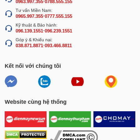
-
khoang chiên khoảng 60 lít, giúp thiết bị có thể chiên
0963.997.355
0788.555.155
lượng lớn thực phẩm trong một mẻ, đảm bảo phục vụ tốt
Tư vấn Miền Nam:
-
lượng lớn thực khách trong cùng thời điểm.
0965.997.355
0777.555.155
Kỹ thuật & Bảo hành:
>>> Ngoài ra còn rất nhiều các dòng máy khác phù hợp
-
096.139.1551
096.239.1551
với nhu cầu của bạn, tham khảo thêm các loại
bếp chiên
Góp ý & Khiếu nại:
công nghiệp
NEWSUN
mới nhất tại đây!
-
038.871.8871
093.466.8811
Kết nối với chúng tôi
Website cùng hệ thống