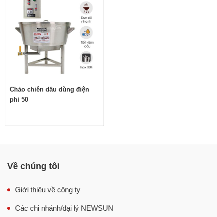
cứu và chế tạo tỉ mỉ giúp khắc phục tất cả hạn chế như
tốn dầu, nhiệt lên kém, đồ ăn chín không đều,… còn tồn
tại ở chảo chiên thông thường, mang lại cho người dùng
giải pháp chiên hiện đại với nhiều lợi ích vô cùng ấn
tượng.
Chảo chiên dầu dùng điện
phi 50
Về chúng tôi
Giới thiệu về công ty
Với những tiện ích này, chảo chiên dầu sẽ đáp ứng tốt tất
Các chi nhánh/đại lý NEWSUN
cả nhu cầu chế biến ở nhà hàng, bếp ăn công nghiệp, cơ